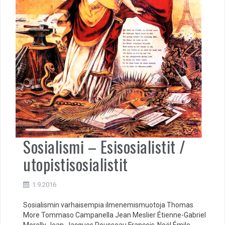
Sosialismi – Esisosialistit /
utopistisosialistit
1.9.2016
Sosialismin varhaisempia ilmenemismuotoja Thomas
More Tommaso Campanella Jean Meslier Étienne-Gabriel
Morelly Jean-Jacques Rousseau François-Noël Émile