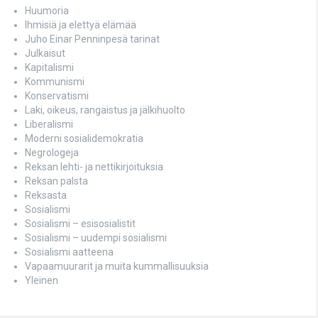
Huumoria
Ihmisiä ja elettyä elämää
Juho Einar Penninpesä tarinat
Julkaisut
Kapitalismi
Kommunismi
Konservatismi
Laki, oikeus, rangaistus ja jälkihuolto
Liberalismi
Moderni sosialidemokratia
Negrologeja
Reksan lehti- ja nettikirjoituksia
Reksan palsta
Reksasta
Sosialismi
Sosialismi – esisosialistit
Sosialismi – uudempi sosialismi
Sosialismi aatteena
Vapaamuurarit ja muita kummallisuuksia
Yleinen