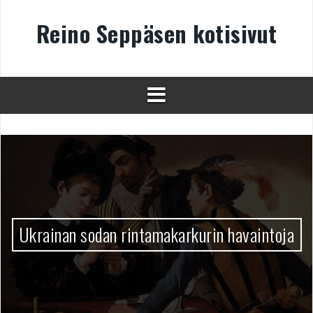
Skip
to
Reino Seppäsen kotisivut
content
Ukrainan sodan rintamakarkurin havaintoja