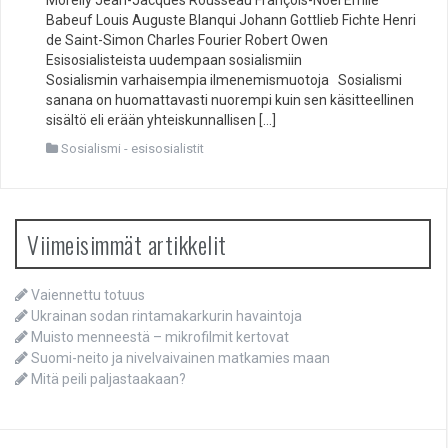
Babeuf Louis Auguste Blanqui Johann Gottlieb Fichte Henri
de Saint-Simon Charles Fourier Robert Owen
Esisosialisteista uudempaan sosialismiin
Sosialismin varhaisempia ilmenemismuotoja Sosialismi
sanana on huomattavasti nuorempi kuin sen käsitteellinen
sisältö eli erään yhteiskunnallisen […]
Sosialismi - esisosialistit
Viimeisimmät artikkelit
Vaiennettu totuus
Ukrainan sodan rintamakarkurin havaintoja
Muisto menneestä – mikrofilmit kertovat
Suomi-neito ja nivelvaivainen matkamies maan
Mitä peili paljastaakaan?