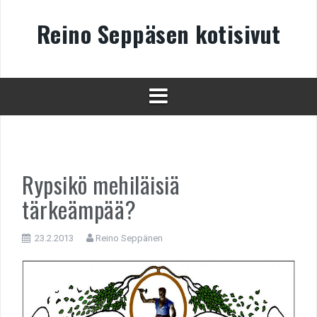
Skip
to
Reino Seppäsen kotisivut
content
Rypsikö mehiläisiä
tärkeämpää?
23.2.2013
Reino Seppänen