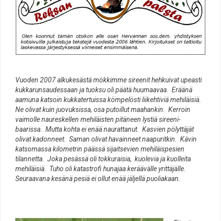
Vuoden 2007 alkukesästä mökkimme sireenit hehkuivat upeasti
kukkarunsaudessaan ja tuoksu oli päätä huumaavaa. Eräänä
aamuna katsoin kukkatertuissa kömpelösti liikehtiviä mehiläisiä.
Ne olivat kuin juovuksissa, osa putoillut maahankin. Kerroin
vaimolle naureskellen mehiläisten pitäneen lystiä sireeni-
baarissa. Mutta kohta ei enää naurattanut. Kasvien pölyttäjät
olivat kadonneet. Saman olivat havainneet naapuritkin. Kävin
katsomassa kilometrin päässä sijaitsevien mehiläispesien
tilannetta. Joka pesässä oli tokkuraisia, kuolevia ja kuolleita
mehiläisiä. Tuho oli katastrofi hunajaa keräävälle yrittäjälle.
Seuraavana kesänä pesiä ei ollut enää jäljellä puoliakaan.