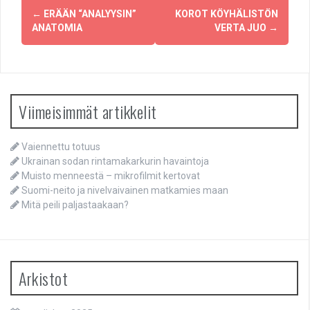
Post
←
ERÄÄN “ANALYYSIN”
KOROT KÖYHÄLISTÖN
navigation
ANATOMIA
VERTA JUO
→
Viimeisimmät artikkelit
Vaiennettu totuus
Ukrainan sodan rintamakarkurin havaintoja
Muisto menneestä – mikrofilmit kertovat
Suomi-neito ja nivelvaivainen matkamies maan
Mitä peili paljastaakaan?
Arkistot