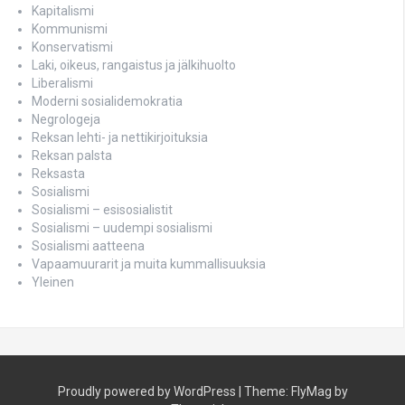
Kapitalismi
Kommunismi
Konservatismi
Laki, oikeus, rangaistus ja jälkihuolto
Liberalismi
Moderni sosialidemokratia
Negrologeja
Reksan lehti- ja nettikirjoituksia
Reksan palsta
Reksasta
Sosialismi
Sosialismi – esisosialistit
Sosialismi – uudempi sosialismi
Sosialismi aatteena
Vapaamuurarit ja muita kummallisuuksia
Yleinen
Proudly powered by WordPress
|
Theme:
FlyMag
by