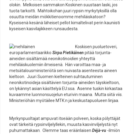
olokin. Melkoisen sammakon Koskinen suustaan laski, jos
tuota tarkoitti. Mahtoikohan juuri rypsin myrkytyksillä olla
osuutta meidän mökkitienoomme mehiläiskatoon?
Kyseisenä kesänä läheiset pellot kimaltelivat perin kauniisti
kyseisen kasvilajikkeen runsaudesta.
Koskisen puoluetoveri,
europarlamentaarikko
Sirpa Pietikäinen
pitää torjunta-
aineiden sisältämää
neonikotinoidien
yhteyttä
mehiläiskuolemiin ilmeisenä. Hän varoittaa maa- ja
metsätalousministeriötä sen nuivasta asenteesta aineen
kieltoon. Juuri Suomen kielteinen suhtautuminen
neonikotinoideja sisältävien torjunta-aineiden täyskieltoon,
on lykännyt asian käsittelyä EU:ssa. Asenne tuskin kirkastaa
kuvaamme luonnonsuojelun eturivin maana. Mutta siitä viis.
Ministeriöhän myötäilee MTK:n ja keskustapuolueen linjaa.
Myrkynpuoltajat ampuvat itseään polveen, koska pölyttäjät
ovat tärkeitä rypsinviljelyllekin, muusta kasvinviljelystä nyt
puhumattakaan. Olemme taas eräänlaisen
Déjà-vu
-ilmiön