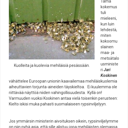
Tämä
kokemus
tuli
mieleeni,
kun luin
lehdestä,
miten
kokoomu
slainen
maa- ja
metsätalo
usministe
Kuolleita ja kuolevia mehiläisiä pesässään.
ri
Jari
Koskinen
vähättelee Euroopan unionin kaavailemaa mehiläiskuolemia
aiheuttavien torjunta-aineiden täyskieltoa. Ei kuulemma ole
riittävää näyttöä niiden vahingollisuudesta. Kyllä on!
Varmuuden vuoksi Koskinen antaa vielä toisenkin perusteen:
Kielto iskisi muka pahasti suomalaiseen rypsinviljelyyn.
Jos ymmärsin ministerin aivoituksen oikein, rypsinviljelymme
on niin pyhä asia, että sille alistuu jopa mehiläisten olemassa