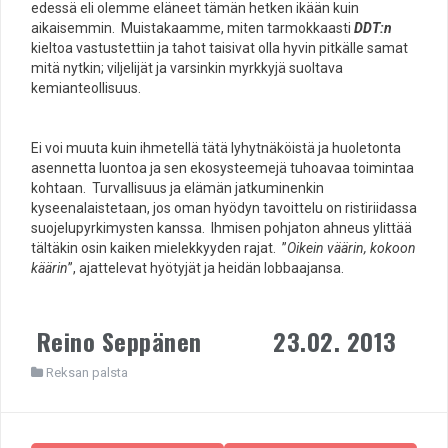
edessä eli olemme eläneet tämän hetken ikään kuin
aikaisemmin. Muistakaamme, miten tarmokkaasti
DDT:n
kieltoa vastustettiin ja tahot taisivat olla hyvin pitkälle samat
mitä nytkin; viljelijät ja varsinkin myrkkyjä suoltava
kemianteollisuus.
Ei voi muuta kuin ihmetellä tätä lyhytnäköistä ja huoletonta
asennetta luontoa ja sen ekosysteemejä tuhoavaa toimintaa
kohtaan. Turvallisuus ja elämän jatkuminenkin
kyseenalaistetaan, jos oman hyödyn tavoittelu on ristiriidassa
suojelupyrkimysten kanssa. Ihmisen pohjaton ahneus ylittää
tältäkin osin kaiken mielekkyyden rajat. ”
Oikein väärin, kokoon
käärin
”, ajattelevat hyötyjät ja heidän lobbaajansa.
Reino Seppänen
23.02. 2013
Reksan palsta