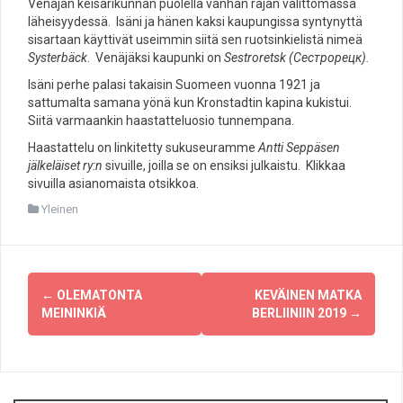
Venäjän keisarikunnan puolella vanhan rajan välittömässä
läheisyydessä. Isäni ja hänen kaksi kaupungissa syntynyttä
sisartaan käyttivät useimmin siitä sen ruotsinkielistä nimeä
Systerbäck
. Venäjäksi kaupunki on
Sestroretsk (
Сестрорецк).
Isäni perhe palasi takaisin Suomeen vuonna 1921 ja
sattumalta samana yönä kun Kronstadtin kapina kukistui.
Siitä varmaankin haastatteluosio tunnempana.
Haastattelu on linkitetty sukuseuramme
Antti Seppäsen
jälkeläiset ry:n
sivuille, joilla se on ensiksi julkaistu. Klikkaa
sivuilla asianomaista otsikkoa.
Yleinen
Post
←
OLEMATONTA
KEVÄINEN MATKA
navigation
MEININKIÄ
BERLIINIIN 2019
→