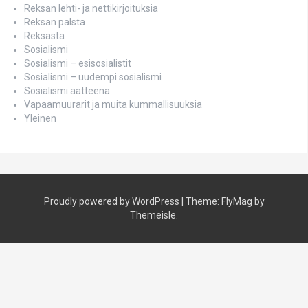
Reksan lehti- ja nettikirjoituksia
Reksan palsta
Reksasta
Sosialismi
Sosialismi – esisosialistit
Sosialismi – uudempi sosialismi
Sosialismi aatteena
Vapaamuurarit ja muita kummallisuuksia
Yleinen
Proudly powered by WordPress
|
Theme:
FlyMag
by
Themeisle.