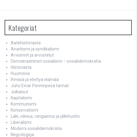
Kategoriat
Aatehistoriasta
Anarkismi ja syndikalismi
Arvioinnit ja arvostelut
Demokraattinen sosialismi – sosialidemokratia
Historiasta
Huumoria
Ihmisiä ja elettyä elämää
Juho Einar Penninpesä tarinat
Julkaisut
Kapitalismi
Kommunismi
Konservatismi
Laki, oikeus, rangaistus ja jälkihuolto
Liberalismi
Moderni sosialidemokratia
Negrologeja