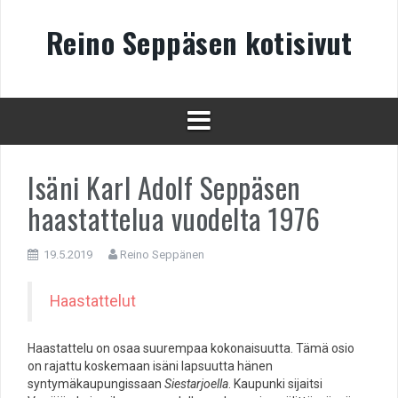
Skip
to
Reino Seppäsen kotisivut
content
Isäni Karl Adolf Seppäsen
haastattelua vuodelta 1976
19.5.2019
Reino Seppänen
Haastattelut
Haastattelu on osaa suurempaa kokonaisuutta. Tämä osio
on rajattu koskemaan isäni lapsuutta hänen
syntymäkaupungissaan
Siestarjoella
. Kaupunki sijaitsi