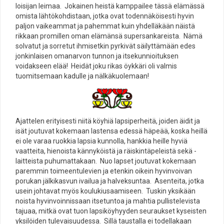
loisijan leimaa. Jokainen heistä kamppailee tässä elämässä
omista lähtökohdistaan, jotka ovat todennäköisesti hyvin
paljon vaikeammat ja pahemmat kuin yhdelläkään näistä
rikkaan promillen oman elämänsä supersankareista. Nämä
solvatut ja sorretut ihmisetkin pyrkivät säilyttämään edes
jonkinlaisen omanarvon tunnon ja itsekunnioituksen
voidakseen elää! Heidät joku rikas öykkäri oli valmis
tuomitsemaan kadulle ja nälkäkuolemaan!
Ajattelen erityisesti niitä köyhiä lapsiperheitä, joiden äidit ja
isät joutuvat kokemaan lastensa edessä häpeää, koska heillä
ei ole varaa ruokkia lapsia kunnolla, hankkia heille hyviä
vaatteita, hienoista kännyköistä ja räiskintäpeleistä sekä -
laitteista puhumattakaan. Nuo lapset joutuvat kokemaan
paremmin toimeentulevien ja etenkin oikein hyvinvoivan
porukan jälkikasvun ivailua ja halveksuntaa. Asenteita, jotka
usein johtavat myös koulukiusaamiseen. Tuskin yksikään
noista hyvinvoinnissaan itsetuntoa ja mahtia pullistelevista
tajuaa, mitkä ovat tuon lapsiköyhyyden seuraukset kyseisten
yksilöiden tulevaisuudessa. Sillä taustalla ei todellakaan