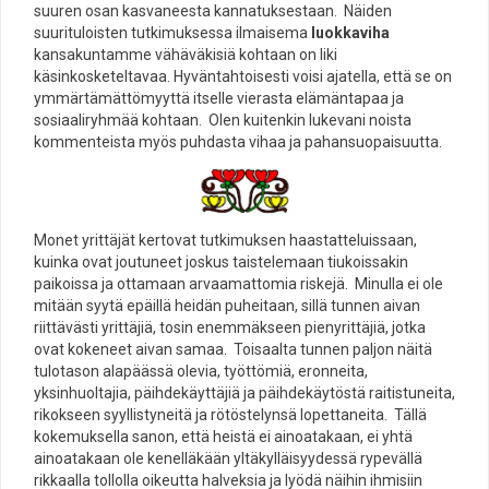
suuren osan kasvaneesta kannatuksestaan. Näiden
suurituloisten tutkimuksessa ilmaisema
luokkaviha
kansakuntamme vähäväkisiä kohtaan on liki
käsinkosketeltavaa. Hyväntahtoisesti voisi ajatella, että se on
ymmärtämättömyyttä itselle vierasta elämäntapaa ja
sosiaaliryhmää kohtaan. Olen kuitenkin lukevani noista
kommenteista myös puhdasta vihaa ja pahansuopaisuutta.
Monet yrittäjät kertovat tutkimuksen haastatteluissaan,
kuinka ovat joutuneet joskus taistelemaan tiukoissakin
paikoissa ja ottamaan arvaamattomia riskejä. Minulla ei ole
mitään syytä epäillä heidän puheitaan, sillä tunnen aivan
riittävästi yrittäjiä, tosin enemmäkseen pienyrittäjiä, jotka
ovat kokeneet aivan samaa. Toisaalta tunnen paljon näitä
tulotason alapäässä olevia, työttömiä, eronneita,
yksinhuoltajia, päihdekäyttäjiä ja päihdekäytöstä raitistuneita,
rikokseen syyllistyneitä ja rötöstelynsä lopettaneita. Tällä
kokemuksella sanon, että heistä ei ainoatakaan, ei yhtä
ainoatakaan ole kenelläkään yltäkylläisyydessä rypevällä
rikkaalla tollolla oikeutta halveksia ja lyödä näihin ihmisiin