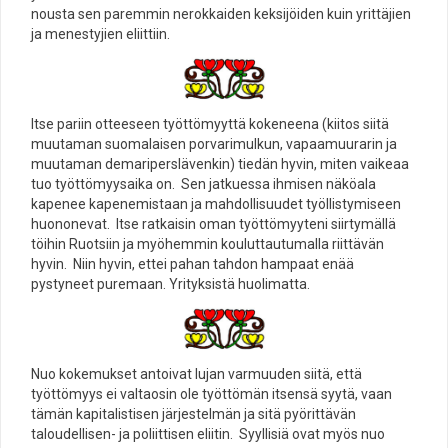
nousta sen paremmin nerokkaiden keksijöiden kuin yrittäjien
ja menestyjien eliittiin.
Itse pariin otteeseen työttömyyttä kokeneena (kiitos siitä
muutaman suomalaisen porvarimulkun, vapaamuurarin ja
muutaman demariperslävenkin) tiedän hyvin, miten vaikeaa
tuo työttömyysaika on. Sen jatkuessa ihmisen näköala
kapenee kapenemistaan ja mahdollisuudet työllistymiseen
huononevat. Itse ratkaisin oman työttömyyteni siirtymällä
töihin Ruotsiin ja myöhemmin kouluttautumalla riittävän
hyvin. Niin hyvin, ettei pahan tahdon hampaat enää
pystyneet puremaan. Yrityksistä huolimatta.
Nuo kokemukset antoivat lujan varmuuden siitä, että
työttömyys ei valtaosin ole työttömän itsensä syytä, vaan
tämän kapitalistisen järjestelmän ja sitä pyörittävän
taloudellisen- ja poliittisen eliitin. Syyllisiä ovat myös nuo