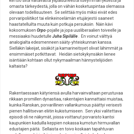
kertoo siitä valtavasta ylipaisuneesta itseymmärryksestä ja
omasta tärkeydestä, jolla on vähän kosketuspintaa olemassa
olevaan todellisuuteen. Se selittää myös miksi eivät edes
porvaripoliitikot tai elinkeinoelämän etujärjestö saaneet
haastatelluilta muuta kuin potkuja persuksiin. Näin kävi
kokoomuksen
Orpo
-pojalle ja jopa uusliberaalien toiveelle ja
messiaaksi huudetulle
Juha
Sipilälle
. En voinut välttyä
analogialta edesmenneen sääty-yhteiskunnan kanssa.
Sielläkin lakeijat, sisäköt ja kamarineitsyet olivat lähimmät ja
ensimmäiset potkittavat. Heidän sietokykynsäkin lienee
isäntiään kohtaan ollut nykymaailman hännystelijöiden
kaltaista?
Rakentaessaan kätyriensä avulla harvainvaltaan perustuvaa
rikkaan promillen dynastiaa, rakentajien kannattaisi muistaa,
kuinka Ranskan, porvarillinen vallankumous päättyi verisesti
pienen hallitsevan eliitin kukistumiseen. Sen yksi valitettava
episodi oli ne näkymät, joissa voittanut porvaristo kantoi
kaupunkien kaduilla keppien nokassa kumotun hirmuvallan
edustajien päitä. Sellaista en toivo koskaan tapahtuvan