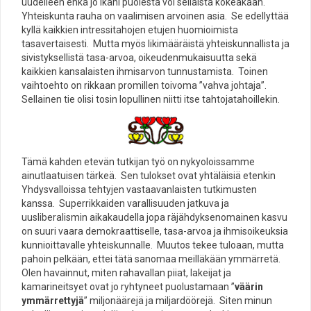
uudelleen enkä jo ikäni puolesta voi sellaista kokeakaan.
Yhteiskunta rauha on vaalimisen arvoinen asia. Se edellyttää
kyllä kaikkien intressitahojen etujen huomioimista
tasavertaisesti. Mutta myös likimääräistä yhteiskunnallista ja
sivistyksellistä tasa-arvoa, oikeudenmukaisuutta sekä
kaikkien kansalaisten ihmisarvon tunnustamista. Toinen
vaihtoehto on rikkaan promillen toivoma ”vahva johtaja”.
Sellainen tie olisi tosin lopullinen niitti itse tahtojatahoillekin.
Tämä kahden etevän tutkijan työ on nykyoloissamme
ainutlaatuisen tärkeä. Sen tulokset ovat yhtäläisiä etenkin
Yhdysvalloissa tehtyjen vastaavanlaisten tutkimusten
kanssa. Superrikkaiden varallisuuden jatkuva ja
uusliberalismin aikakaudella jopa räjähdyksenomainen kasvu
on suuri vaara demokraattiselle, tasa-arvoa ja ihmisoikeuksia
kunnioittavalle yhteiskunnalle. Muutos tekee tuloaan, mutta
pahoin pelkään, ettei tätä sanomaa meilläkään ymmärretä.
Olen havainnut, miten rahavallan piiat, lakeijat ja
kamarineitsyet ovat jo ryhtyneet puolustamaan ”
väärin
ymmärrettyjä
” miljonäärejä ja miljardöörejä. Siten minun