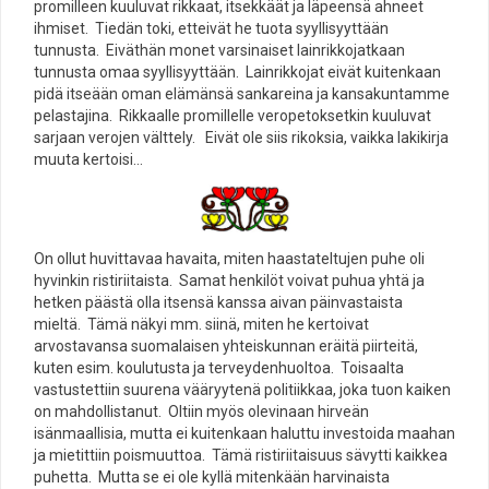
promilleen kuuluvat rikkaat, itsekkäät ja läpeensä ahneet
ihmiset. Tiedän toki, etteivät he tuota syyllisyyttään
tunnusta. Eiväthän monet varsinaiset lainrikkojatkaan
tunnusta omaa syyllisyyttään. Lainrikkojat eivät kuitenkaan
pidä itseään oman elämänsä sankareina ja kansakuntamme
pelastajina. Rikkaalle promillelle veropetoksetkin kuuluvat
sarjaan verojen välttely. Eivät ole siis rikoksia, vaikka lakikirja
muuta kertoisi…
On ollut huvittavaa havaita, miten haastateltujen puhe oli
hyvinkin ristiriitaista. Samat henkilöt voivat puhua yhtä ja
hetken päästä olla itsensä kanssa aivan päinvastaista
mieltä. Tämä näkyi mm. siinä, miten he kertoivat
arvostavansa suomalaisen yhteiskunnan eräitä piirteitä,
kuten esim. koulutusta ja terveydenhuoltoa. Toisaalta
vastustettiin suurena vääryytenä politiikkaa, joka tuon kaiken
on mahdollistanut. Oltiin myös olevinaan hirveän
isänmaallisia, mutta ei kuitenkaan haluttu investoida maahan
ja mietittiin poismuuttoa. Tämä ristiriitaisuus sävytti kaikkea
puhetta. Mutta se ei ole kyllä mitenkään harvinaista