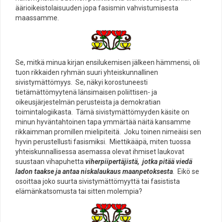
äärioikeistolaisuuden jopa fasismin vahvistumisesta
maassamme.
Se, mitkä minua kirjan ensilukemisen jälkeen hämmensi, oli
tuon rikkaiden ryhmän suuri yhteiskunnallinen
sivistymättömyys. Se, näkyi korostuneesti
tietämättömyytenä länsimaisen poliittisen- ja
oikeusjärjestelmän perusteista ja demokratian
toimintalogiikasta. Tämä sivistymättömyyden käsite on
minun hyväntahtoinen tapa ymmärtää näitä kansamme
rikkaimman promillen mielipiteitä. Joku toinen nimeäisi sen
hyvin perustellusti fasismiksi. Miettikääpä, miten tuossa
yhteiskunnallisessa asemassa olevat ihmiset laukovat
suustaan vihapuhetta
viherpiipertäjistä, jotka pitää viedä
ladon taakse ja antaa niskalaukaus maanpetoksesta
. Eikö se
osoittaa joko suurta sivistymättömyyttä tai fasistista
elämänkatsomusta tai sitten molempia?