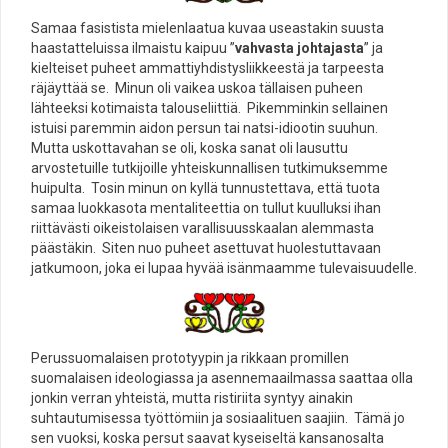
Samaa fasistista mielenlaatua kuvaa useastakin suusta
haastatteluissa ilmaistu kaipuu ”
vahvasta johtajasta
” ja
kielteiset puheet ammattiyhdistysliikkeestä ja tarpeesta
räjäyttää se. Minun oli vaikea uskoa tällaisen puheen
lähteeksi kotimaista talouseliittiä. Pikemminkin sellainen
istuisi paremmin aidon persun tai natsi-idiootin suuhun.
Mutta uskottavahan se oli, koska sanat oli lausuttu
arvostetuille tutkijoille yhteiskunnallisen tutkimuksemme
huipulta. Tosin minun on kyllä tunnustettava, että tuota
samaa luokkasota mentaliteettia on tullut kuulluksi ihan
riittävästi oikeistolaisen varallisuusskaalan alemmasta
päästäkin. Siten nuo puheet asettuvat huolestuttavaan
jatkumoon, joka ei lupaa hyvää isänmaamme tulevaisuudelle.
Perussuomalaisen prototyypin ja rikkaan promillen
suomalaisen ideologiassa ja asennemaailmassa saattaa olla
jonkin verran yhteistä, mutta ristiriita syntyy ainakin
suhtautumisessa työttömiin ja sosiaalituen saajiin. Tämä jo
sen vuoksi, koska persut saavat kyseiseltä kansanosalta