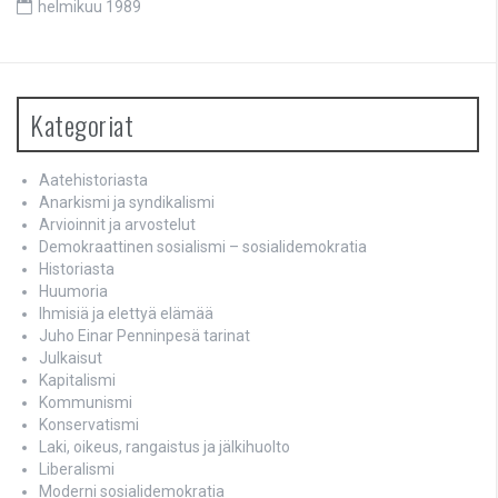
helmikuu 1989
Kategoriat
Aatehistoriasta
Anarkismi ja syndikalismi
Arvioinnit ja arvostelut
Demokraattinen sosialismi – sosialidemokratia
Historiasta
Huumoria
Ihmisiä ja elettyä elämää
Juho Einar Penninpesä tarinat
Julkaisut
Kapitalismi
Kommunismi
Konservatismi
Laki, oikeus, rangaistus ja jälkihuolto
Liberalismi
Moderni sosialidemokratia