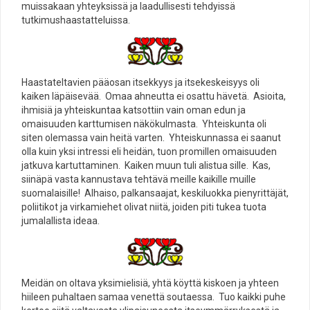
muissakaan yhteyksissä ja laadullisesti tehdyissä
tutkimushaastatteluissa.
Haastateltavien pääosan itsekkyys ja itsekeskeisyys oli
kaiken läpäisevää. Omaa ahneutta ei osattu hävetä. Asioita,
ihmisiä ja yhteiskuntaa katsottiin vain oman edun ja
omaisuuden karttumisen näkökulmasta. Yhteiskunta oli
siten olemassa vain heitä varten. Yhteiskunnassa ei saanut
olla kuin yksi intressi eli heidän, tuon promillen omaisuuden
jatkuva kartuttaminen. Kaiken muun tuli alistua sille. Kas,
siinäpä vasta kannustava tehtävä meille kaikille muille
suomalaisille! Alhaiso, palkansaajat, keskiluokka pienyrittäjät,
poliitikot ja virkamiehet olivat niitä, joiden piti tukea tuota
jumalallista ideaa.
Meidän on oltava yksimielisiä, yhtä köyttä kiskoen ja yhteen
hiileen puhaltaen samaa venettä soutaessa. Tuo kaikki puhe