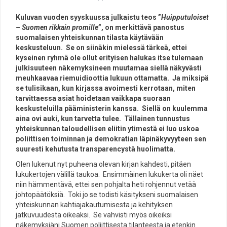
Kuluvan vuoden syyskuussa julkaistu teos ”
Huipputuloiset
– Suomen rikkain promille
”, on merkittävä panostus
suomalaisen yhteiskunnan tilasta käytävään
keskusteluun. Se on siinäkin mielessä tärkeä, ettei
kyseinen ryhmä ole ollut erityisen halukas itse tulemaan
julkisuuteen näkemyksineen muutamaa siellä näkyvästi
meuhkaavaa riemuidioottia lukuun ottamatta. Ja miksipä
se tulisikaan, kun kirjassa avoimesti kerrotaan, miten
tarvittaessa asiat hoidetaan vaikkapa suoraan
keskusteluilla pääministerin kanssa. Siellä on kuulemma
aina ovi auki, kun tarvetta tulee. Tällainen tunnustus
yhteiskunnan taloudellisen eliitin ytimestä ei luo uskoa
poliittisen toiminnan ja demokratian läpinäkyvyyteen sen
suuresti kehutusta transparencystä huolimatta.
Olen lukenut nyt puheena olevan kirjan kahdesti, pitäen
lukukertojen välillä taukoa. Ensimmäinen lukukerta oli näet
niin hämmentävä, ettei sen pohjalta heti rohjennut vetää
johtopäätöksiä. Toki jo se todisti käsitykseni suomalaisen
yhteiskunnan kahtiajakautumisesta ja kehityksen
jatkuvuudesta oikeaksi. Se vahvisti myös oikeiksi
näkemyksiäni Suomen poliittisesta tilanteesta ja etenkin