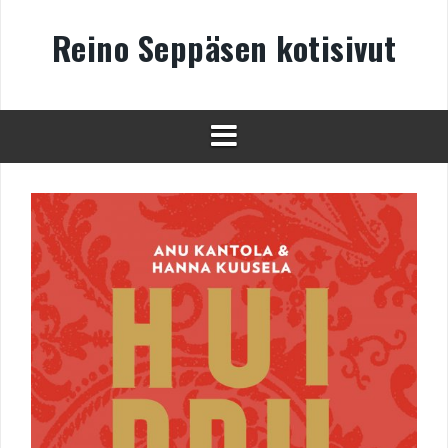
Skip
to
Reino Seppäsen kotisivut
content