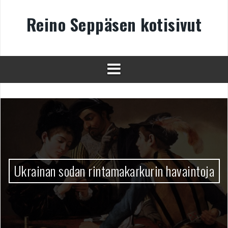
Skip
to
Reino Seppäsen kotisivut
content
Ukrainan sodan rintamakarkurin havaintoja