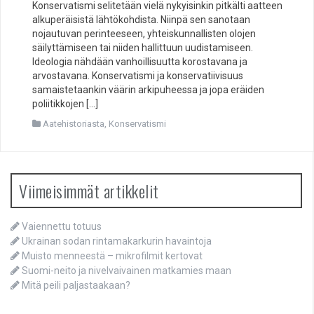
Konservatismi selitetään vielä nykyisinkin pitkälti aatteen
alkuperäisistä lähtökohdista. Niinpä sen sanotaan
nojautuvan perinteeseen, yhteiskunnallisten olojen
säilyttämiseen tai niiden hallittuun uudistamiseen.
Ideologia nähdään vanhoillisuutta korostavana ja
arvostavana. Konservatismi ja konservatiivisuus
samaistetaankin väärin arkipuheessa ja jopa eräiden
poliitikkojen […]
Aatehistoriasta
,
Konservatismi
Viimeisimmät artikkelit
Vaiennettu totuus
Ukrainan sodan rintamakarkurin havaintoja
Muisto menneestä – mikrofilmit kertovat
Suomi-neito ja nivelvaivainen matkamies maan
Mitä peili paljastaakaan?