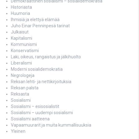
Demokraattinen sosialismi – sosialidemokratia
Historiasta
Huumoria
Ihmisiä ja elettyä elämää
Juho Einar Penninpesä tarinat
Julkaisut
Kapitalismi
Kommunismi
Konservatismi
Laki, oikeus, rangaistus ja jälkihuolto
Liberalismi
Moderni sosialidemokratia
Negrologeja
Reksan lehti- ja nettikirjoituksia
Reksan palsta
Reksasta
Sosialismi
Sosialismi – esisosialistit
Sosialismi – uudempi sosialismi
Sosialismi aatteena
Vapaamuurarit ja muita kummallisuuksia
Yleinen