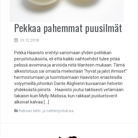
Pekkaa pahemmat puusilmät
15.12.2018
Pekka Haavisto erehtyi sanomaan yhden politiikan
perustotuuksista, eli että kaikki vaihtoehdot tulee pitää
pelissä avoimina ja arvioida niitä tilanteen mukaan. Tämä
alkeistotuus sai omasta mielestään ”hyvät ja jalot ihmiset”
hermostumaan ja tuomitsemaan Haaviston eriasteisilla
volyymeillä johonkin Dante Alighierin kuvaaman helvetin
yhdeksästä piiristä. Haavisto joutui taktisesti vetämään
takaisin kuin Mylly-Matissa, kun rakkaat puoluetoverit
alkoivat kalvaa […]
Reksan lehti- ja nettikirjoituksia