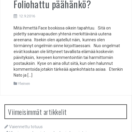
Foliohattu päähänkö?
12.9.2016
Mitä ihmettä Face bookissa oikein tapahtuu. Sitä on
pidetty sananvapauden yhtenä merkittävänä uutena
areenana. Itsekin olen ajatellut näin, kunnes olen
törmännyt ongelmiin sinne kirjoittaessani. Nuo ongelmat
eivät koskaan ole liittyneet tavallista elämää koskeviin
päivityksiin, kevyeen kommentointiin tai harmittomiin
postauksiin. Kyse on aina ollut siitä, kun olen halunnut
kommentoida jotakin tärkeää ajankohtaista asiaa. Etenkin
Nato ja […]
Yleinen
Viimeisimmät artikkelit
Vaiennettu totuus