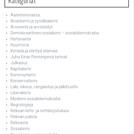
Kategoriat
Aatehistoriasta
Anarkismi ja syndikalismi
Arvioinnit ja arvostelut
Demokraattinen sosialismi – sosialidemokratia
Historiasta
Huumoria
Ihmisiä ja elettyä elämää
Juho Einar Penninpesä tarinat
Julkaisut
Kapitalismi
Kommunismi
Konservatismi
Laki, oikeus, rangaistus ja jälkihuolto
Liberalismi
Moderni sosialidemokratia
Negrologeja
Reksan lehti- ja nettikirjoituksia
Reksan palsta
Reksasta
Sosialismi