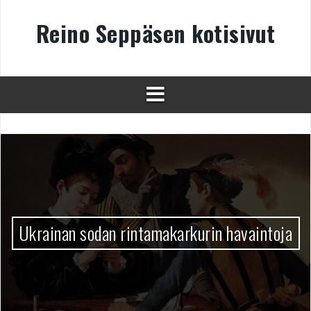
Skip
to
Reino Seppäsen kotisivut
content
Ukrainan sodan rintamakarkurin havaintoja