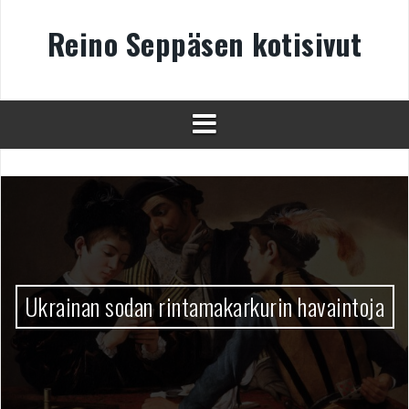
Skip
to
Reino Seppäsen kotisivut
content
Ukrainan sodan rintamakarkurin havaintoja