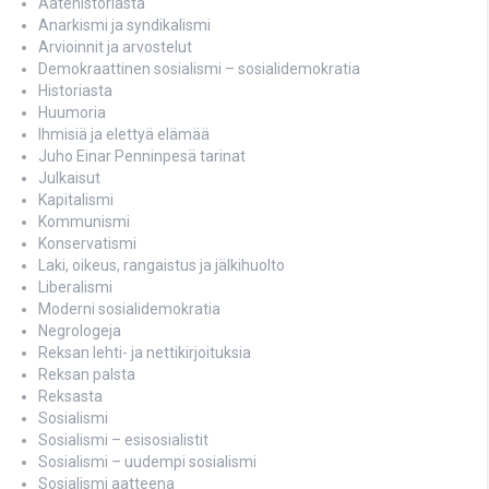
Aatehistoriasta
Anarkismi ja syndikalismi
Arvioinnit ja arvostelut
Demokraattinen sosialismi – sosialidemokratia
Historiasta
Huumoria
Ihmisiä ja elettyä elämää
Juho Einar Penninpesä tarinat
Julkaisut
Kapitalismi
Kommunismi
Konservatismi
Laki, oikeus, rangaistus ja jälkihuolto
Liberalismi
Moderni sosialidemokratia
Negrologeja
Reksan lehti- ja nettikirjoituksia
Reksan palsta
Reksasta
Sosialismi
Sosialismi – esisosialistit
Sosialismi – uudempi sosialismi
Sosialismi aatteena