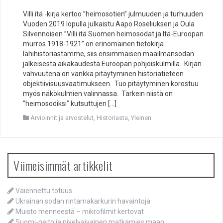
Villi itä -kirja kertoo ”heimosotien” julmuuden ja turhuuden
Vuoden 2019 lopulla julkaistu Aapo Roseliuksen ja Oula
Silvennoisen ”Villi itä Suomen heimosodat ja Itä-Euroopan
murros 1918-1921” on erinomainen tietokirja
lähihistoriastamme, siis ensimmäisen maailmansodan
jälkeisestä aikakaudesta Euroopan pohjoiskulmilla. Kirjan
vahvuutena on vankka pitäytyminen historiatieteen
objektiivisuusvaatimukseen. Tuo pitäytyminen korostuu
myös näkökulmien valinnassa. Tärkein niistä on
”heimosodiksi” kutsuttujen […]
Arvioinnit ja arvostelut
,
Historiasta
,
Yleinen
Viimeisimmät artikkelit
Vaiennettu totuus
Ukrainan sodan rintamakarkurin havaintoja
Muisto menneestä – mikrofilmit kertovat
Suomi-neito ja nivelvaivainen matkamies maan