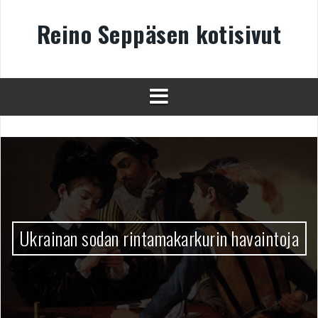
Skip
to
Reino Seppäsen kotisivut
content
Ukrainan sodan rintamakarkurin havaintoja