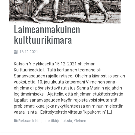
Laimeanmakuinen
kulttuurikimara
16.12.2021
Katsoin Yle ykköseltä 15.12. 2021 ohjelman
Kulttuuricocktail. Tällä kertaa sen teemana oli
Sananvapauden rajoilla rytisee. Ohjelma kiinnosti jo senkin
vuoksi, että 10. joulukuuta katsomani Viimeinen sana -
ohjelma oli pöyristyttävä rutistus Sanna Marinin ajojahdin
legitimoimiseksi. Ajattelin, että ohjelman etukäteistekstin
lupailut sananvapauden käyön rajoista voisi sivuta sitä
problematiikkaa, joka nykytilanteessa on minun mielestäni
vaarallisinta. Esittelytekstin viittaus ”kipukohtiin” […]
Reksan lehti- ja nettikirjoituksia
,
Yleinen