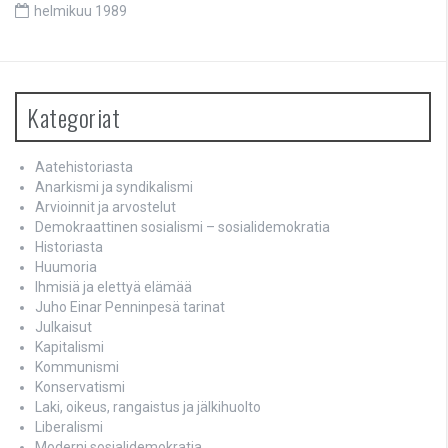
helmikuu 1989
Kategoriat
Aatehistoriasta
Anarkismi ja syndikalismi
Arvioinnit ja arvostelut
Demokraattinen sosialismi – sosialidemokratia
Historiasta
Huumoria
Ihmisiä ja elettyä elämää
Juho Einar Penninpesä tarinat
Julkaisut
Kapitalismi
Kommunismi
Konservatismi
Laki, oikeus, rangaistus ja jälkihuolto
Liberalismi
Moderni sosialidemokratia