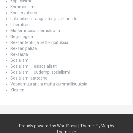
Kapitalismi
Kommunismi
Konservatismi
Laki, oikeus, rangaistus ja jälkihuolto
Liberalismi
Moderni sosialidemokratia
Negrologeja
Reksan lehti- ja nettikirjoituksia
Reksan palsta
Reksasta
Sosialismi
Sosialismi – esisosialistit
Sosialismi – uudempi sosialismi
Sosialismi aatteena
Vapaamuurarit ja muita kummallisuuksia
Yleinen
Proudly powered by WordPress
|
Theme:
FlyMag
by
Themeisle.