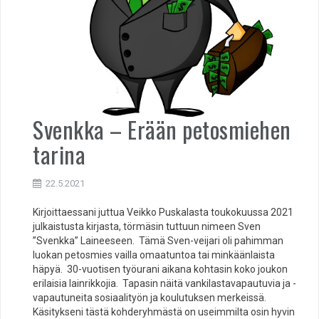
Svenkka – Erään petosmiehen
tarina
22.5.2021
Kirjoittaessani juttua Veikko Puskalasta toukokuussa 2021
julkaistusta kirjasta, törmäsin tuttuun nimeen Sven
”Svenkka” Laineeseen. Tämä Sven-veijari oli pahimman
luokan petosmies vailla omaatuntoa tai minkäänlaista
häpyä. 30-vuotisen työurani aikana kohtasin koko joukon
erilaisia lainrikkojia. Tapasin näitä vankilastavapautuvia ja -
vapautuneita sosiaalityön ja koulutuksen merkeissä.
Käsitykseni tästä kohderyhmästä on useimmilta osin hyvin