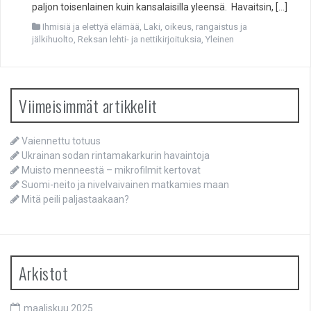
paljon toisenlainen kuin kansalaisilla yleensä. Havaitsin, […]
Ihmisiä ja elettyä elämää
,
Laki, oikeus, rangaistus ja
jälkihuolto
,
Reksan lehti- ja nettikirjoituksia
,
Yleinen
Viimeisimmät artikkelit
Vaiennettu totuus
Ukrainan sodan rintamakarkurin havaintoja
Muisto menneestä – mikrofilmit kertovat
Suomi-neito ja nivelvaivainen matkamies maan
Mitä peili paljastaakaan?
Arkistot
maaliskuu 2025