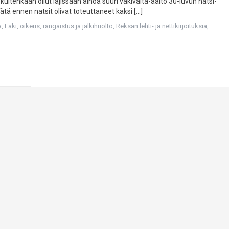
ei kuitenkaan ollut lajissaan ainoa suuri väkivalta-aalto 30-luvun natsi-
tä ennen natsit olivat toteuttaneet kaksi […]
a
,
Laki, oikeus, rangaistus ja jälkihuolto
,
Reksan lehti- ja nettikirjoituksia
,