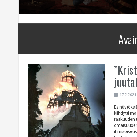
Avai
”Krist
juuta
17.2.2021
Esinäytöksi
kiihdytti ma
raakuuden ta
omaisuuden 
ihmisoikeuk