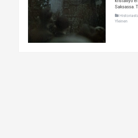
kristalliyö 
Saksassa. Tä
Historiast
Yleinen