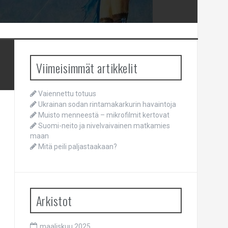
Viimeisimmät artikkelit
Vaiennettu totuus
Ukrainan sodan rintamakarkurin havaintoja
Muisto menneestä – mikrofilmit kertovat
Suomi-neito ja nivelvaivainen matkamies
maan
Mitä peili paljastaakaan?
Arkistot
maaliskuu 2025