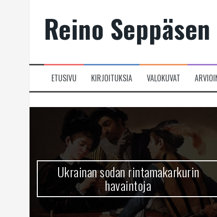
Skip
Reino Seppäsen 
to
content
ETUSIVU
KIRJOITUKSIA
VALOKUVAT
ARVIOI
Ukrainan sodan rintamakarkurin
havaintoja