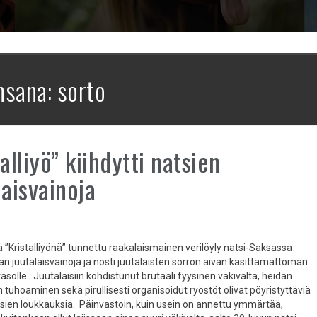
nsana:
sorto
alliyö” kiihdytti natsien
laisvainoja
ä ”Kristalliyönä” tunnettu raakalaismainen verilöyly natsi-Saksassa
an juutalaisvainoja ja nosti juutalaisten sorron aivan käsittämättömän
solle. Juutalaisiin kohdistunut brutaali fyysinen väkivalta, heidän
tuhoaminen sekä pirullisesti organisoidut ryöstöt olivat pöyristyttäviä
sien loukkauksia. Päinvastoin, kuin usein on annettu ymmärtää,