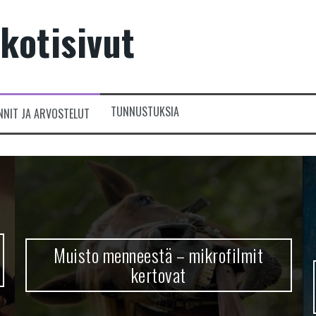
kotisivut
TUNNUSTUKSIA
NNIT JA ARVOSTELUT
Muisto menneestä – mikrofilmit
kertovat