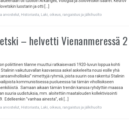
alueenaan oli tuolloin Arkangeli, Vologda ja Solovetskin saaret. Kedrov
ovetskin luostarin ja otti […]
ja arvostelut
,
Historiasta
,
Laki, oikeus, rangaistus ja jälkihuolto
etski – helvetti Vienanmeressä 2
on poliittinen tilanne muuttui ratkaisevasti 1920-luvun loppua kohti
Stalinin vaikutusvallan kasvaessa askel askeleelta nousi esille yhä
nsanvihollisiksi” nimettyjä ryhmiä, joista suurin osa rakentui Stalinin
lpailijoista kommunistisessa puolueessa tai tämän vihollisikseen
enkilöistä. Samaan aikaan tämän trendin kanssa ryhdyttiin maassa
n suuria uudistuksia, mm. aloitettiin maatalouden kollektivisointi
. Edelleenkin ”vanhaa ainesta”, eli […]
ja arvostelut
,
Historiasta
,
Laki, oikeus, rangaistus ja jälkihuolto