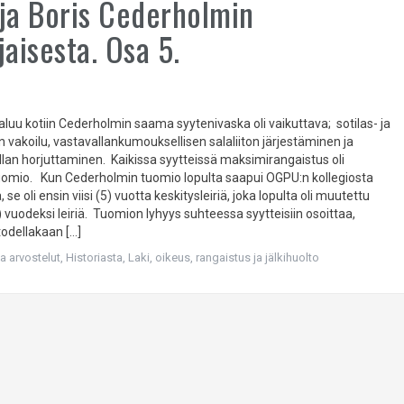
ja Boris Cederholmin
jaisesta. Osa 5.
aluu kotiin Cederholmin saama syytenivaska oli vaikuttava; sotilas- ja
n vakoilu, vastavallankumouksellisen salaliiton järjestäminen ja
lan horjuttaminen. Kaikissa syytteissä maksimirangaistus oli
mio. Kun Cederholmin tuomio lopulta saapui OGPU:n kollegiosta
se oli ensin viisi (5) vuotta keskitysleiriä, joka lopulta oli muutettu
 vuodeksi leiriä. Tuomion lyhyys suhteessa syytteisiin osoittaa,
todellakaan […]
ja arvostelut
,
Historiasta
,
Laki, oikeus, rangaistus ja jälkihuolto