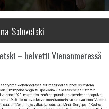
ana:
Solovetski
etski – helvetti Vienanmeressä
 saariryhmä Vienanmeressä, tuli maailmalla tunnetuksi yhtenä
lan julmimpana rangaistuspaikkana. Sellaiseksi se perustettiin
ti vuonna 1923, mutta ensimmäiset punaisten asemiehet saapuivat
 vuonna 1918. He takavarikoivat osan luostarin ruokatavaroista. Vuonna
e saapui Tšekan täysivaltaisiksi edustaja Mihail Sergejevitš Kedrov.