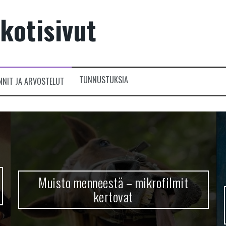
kotisivut
TUNNUSTUKSIA
NNIT JA ARVOSTELUT
Muisto menneestä – mikrofilmit
kertovat