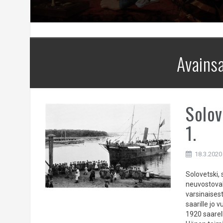
Avains
Solov
1.
18.3.2020
Solovetski,
neuvostoval
varsinaises
saarille jo
1920 saarell