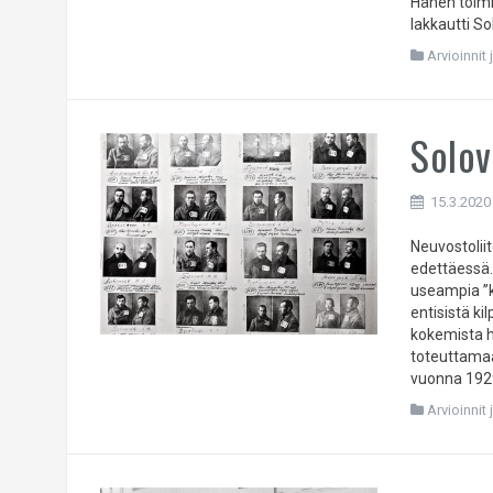
Hänen toimi
lakkautti Sol
Arvioinnit 
Solov
15.3.2020
Neuvostoliit
edettäessä. 
useampia ”ka
entisistä ki
kokemista h
toteuttamaa
vuonna 1929
Arvioinnit 