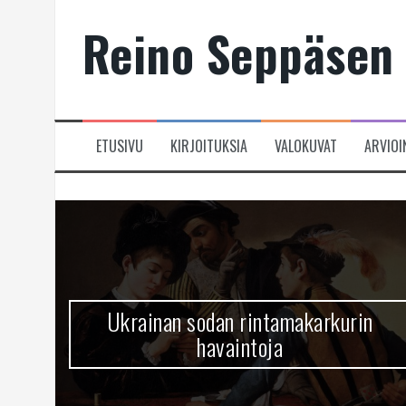
Skip
Reino Seppäsen 
to
content
ETUSIVU
KIRJOITUKSIA
VALOKUVAT
ARVIOI
Ukrainan sodan rintamakarkurin
havaintoja