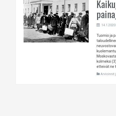
Kaiku
paina
14.1.2020
Tuomio ja p
taloudelline
neuvostoval
kuolemantuo
Moskovasta, 
kolmeksi (3)
etteivät ne 
Arvioinnit 