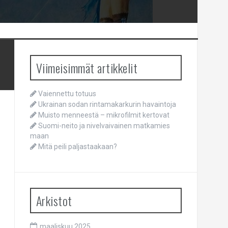
Viimeisimmät artikkelit
Vaiennettu totuus
Ukrainan sodan rintamakarkurin havaintoja
Muisto menneestä – mikrofilmit kertovat
Suomi-neito ja nivelvaivainen matkamies
maan
Mitä peili paljastaakaan?
Arkistot
maaliskuu 2025