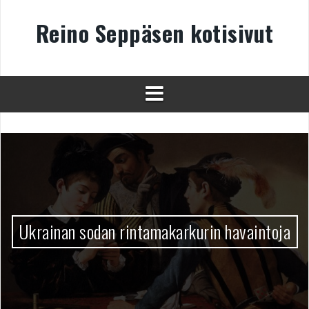
Skip
to
Reino Seppäsen kotisivut
content
Ukrainan sodan rintamakarkurin havaintoja