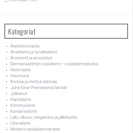
Kategoriat
Aatehistoriasta
Anarkismi ja syndikalismi
Arvioinnit ja arvostelut
Demokraattinen sosialismi – sosialidemokratia
Historiasta
Huumoria
Ihmisiä ja elettyä elämää
Juho Einar Penninpesä tarinat
Julkaisut
Kapitalismi
Kommunismi
Konservatismi
Laki, oikeus, rangaistus ja jälkihuolto
Liberalismi
Moderni sosialidemokratia