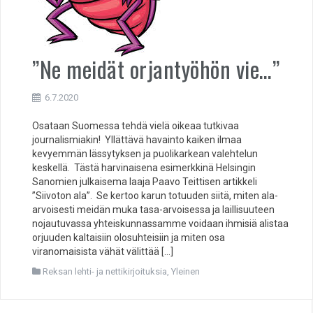
”Ne meidät orjantyöhön vie…”
6.7.2020
Osataan Suomessa tehdä vielä oikeaa tutkivaa
journalismiakin! Yllättävä havainto kaiken ilmaa
kevyemmän lässytyksen ja puolikarkean valehtelun
keskellä. Tästä harvinaisena esimerkkinä Helsingin
Sanomien julkaisema laaja Paavo Teittisen artikkeli
”Siivoton ala”. Se kertoo karun totuuden siitä, miten ala-
arvoisesti meidän muka tasa-arvoisessa ja laillisuuteen
nojautuvassa yhteiskunnassamme voidaan ihmisiä alistaa
orjuuden kaltaisiin olosuhteisiin ja miten osa
viranomaisista vähät välittää […]
Reksan lehti- ja nettikirjoituksia
,
Yleinen