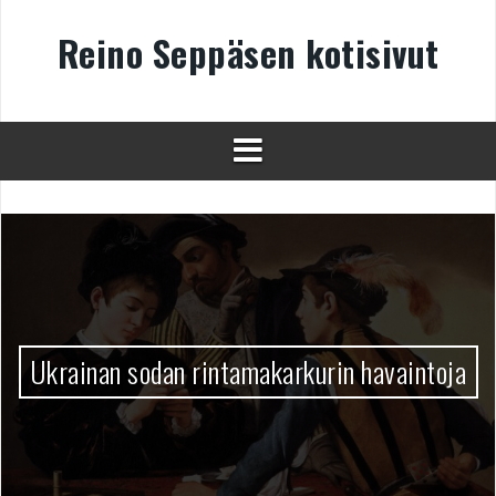
Skip
to
Reino Seppäsen kotisivut
content
Ukrainan sodan rintamakarkurin havaintoja