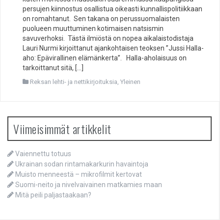
persujen kiinnostus osallistua oikeasti kunnallispolitiikkaan
on romahtanut. Sen takana on perussuomalaisten
puolueen muuttuminen kotimaisen natsismin
savuverhoksi. Tästä ilmiöstä on nopea aikalaistodistaja
Lauri Nurmi kirjoittanut ajankohtaisen teoksen ”Jussi Halla-
aho: Epävirallinen elämänkerta”. Halla-aholaisuus on
tarkoittanut sitä, […]
Reksan lehti- ja nettikirjoituksia
,
Yleinen
Viimeisimmät artikkelit
Vaiennettu totuus
Ukrainan sodan rintamakarkurin havaintoja
Muisto menneestä – mikrofilmit kertovat
Suomi-neito ja nivelvaivainen matkamies maan
Mitä peili paljastaakaan?