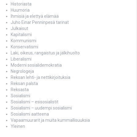
Historiasta
Huumoria
Ihmisiä ja elettyä elämää
Juho Einar Penninpesä tarinat
Julkaisut
Kapitalismi
Kommunismi
Konservatismi
Laki, oikeus, rangaistus ja jälkihuolto
Liberalismi
Moderni sosialidemokratia
Negrologeja
Reksan lehti- ja nettikirjoituksia
Reksan palsta
Reksasta
Sosialismi
Sosialismi – esisosialistit
Sosialismi – uudempi sosialismi
Sosialismi aatteena
Vapaamuurarit ja muita kummallisuuksia
Yleinen