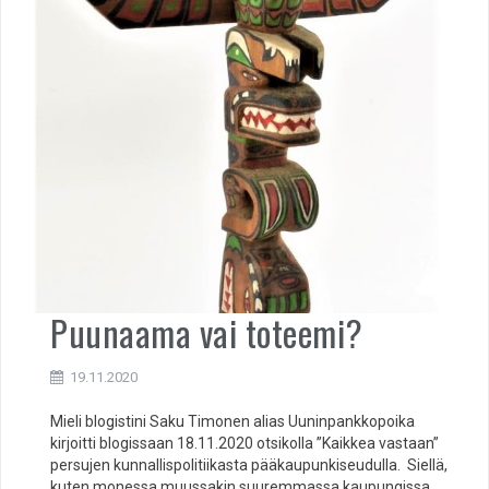
Puunaama vai toteemi?
19.11.2020
Mieli blogistini Saku Timonen alias Uuninpankkopoika
kirjoitti blogissaan 18.11.2020 otsikolla ”Kaikkea vastaan”
persujen kunnallispolitiikasta pääkaupunkiseudulla. Siellä,
kuten monessa muussakin suuremmassa kaupungissa