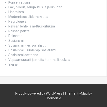
Konservatismi
Laki, oikeus, rangaistus ja jälkihuolto
Liberalismi
Moderni sosialidemokratia
Negrologeja
Reksan lehti- ja nettikirjoituksia
Reksan palsta
Reksasta
Sosialismi
Sosialismi – esisosialistit
Sosialismi – uudempi sosialismi
Sosialismi aatteena
Vapaamuurarit ja muita kummallisuuksia
Yleinen
Proudly powered by WordPress
|
Theme:
FlyMag
by
Themeisle.