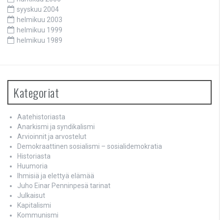
syyskuu 2004
helmikuu 2003
helmikuu 1999
helmikuu 1989
Kategoriat
Aatehistoriasta
Anarkismi ja syndikalismi
Arvioinnit ja arvostelut
Demokraattinen sosialismi – sosialidemokratia
Historiasta
Huumoria
Ihmisiä ja elettyä elämää
Juho Einar Penninpesä tarinat
Julkaisut
Kapitalismi
Kommunismi