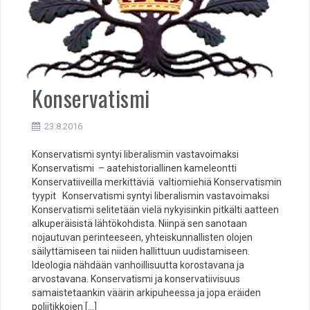
Konservatismi
23.8.2016
Konservatismi syntyi liberalismin vastavoimaksi
Konservatismi – aatehistoriallinen kameleontti
Konservatiiveilla merkittäviä valtiomiehiä Konservatismin
tyypit Konservatismi syntyi liberalismin vastavoimaksi
Konservatismi selitetään vielä nykyisinkin pitkälti aatteen
alkuperäisistä lähtökohdista. Niinpä sen sanotaan
nojautuvan perinteeseen, yhteiskunnallisten olojen
säilyttämiseen tai niiden hallittuun uudistamiseen.
Ideologia nähdään vanhoillisuutta korostavana ja
arvostavana. Konservatismi ja konservatiivisuus
samaistetaankin väärin arkipuheessa ja jopa eräiden
poliitikkojen […]