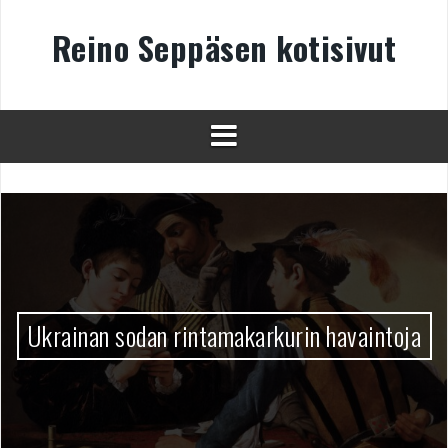
Skip
to
Reino Seppäsen kotisivut
content
Ukrainan sodan rintamakarkurin havaintoja