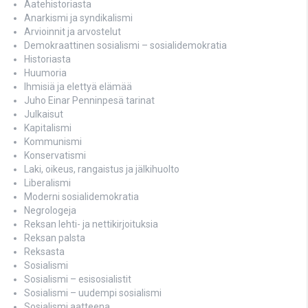
Aatehistoriasta
Anarkismi ja syndikalismi
Arvioinnit ja arvostelut
Demokraattinen sosialismi – sosialidemokratia
Historiasta
Huumoria
Ihmisiä ja elettyä elämää
Juho Einar Penninpesä tarinat
Julkaisut
Kapitalismi
Kommunismi
Konservatismi
Laki, oikeus, rangaistus ja jälkihuolto
Liberalismi
Moderni sosialidemokratia
Negrologeja
Reksan lehti- ja nettikirjoituksia
Reksan palsta
Reksasta
Sosialismi
Sosialismi – esisosialistit
Sosialismi – uudempi sosialismi
Sosialismi aatteena