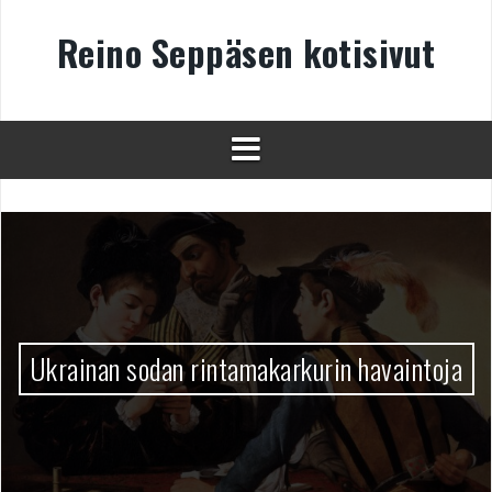
Skip
to
Reino Seppäsen kotisivut
content
Ukrainan sodan rintamakarkurin havaintoja