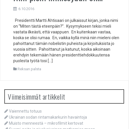
6.10.2016
Presidentti Martti Ahtisaari on julkaissut kirjan, jonka nimi
on ”Miten tästä eteenpäin?”. Kysymykseen tekisi mieli
vastata ilkeästi, että vaappuen. En kuitenkaan vastaa,
koska se olisi rumaa. En, vaikka kyllä minä niin mieleni olen
pahoittanut tämän nobelistin puheista ja kirjoituksista jo
vuosia sitten. Pahoittanut ja katunut, koska aikoinaan
erehdyin tekemään hänen presidenttiehdokkuutensa
puolesta työtä tosi […]
Reksan palsta
Viimeisimmät artikkelit
Vaiennettu totuus
Ukrainan sodan rintamakarkurin havaintoja
Muisto menneestä – mikrofilmit kertovat