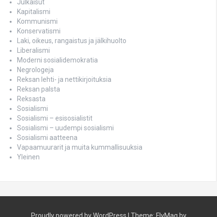
Julkaisut
Kapitalismi
Kommunismi
Konservatismi
Laki, oikeus, rangaistus ja jälkihuolto
Liberalismi
Moderni sosialidemokratia
Negrologeja
Reksan lehti- ja nettikirjoituksia
Reksan palsta
Reksasta
Sosialismi
Sosialismi – esisosialistit
Sosialismi – uudempi sosialismi
Sosialismi aatteena
Vapaamuurarit ja muita kummallisuuksia
Yleinen
Proudly powered by WordPress
|
Theme:
FlyMag
by