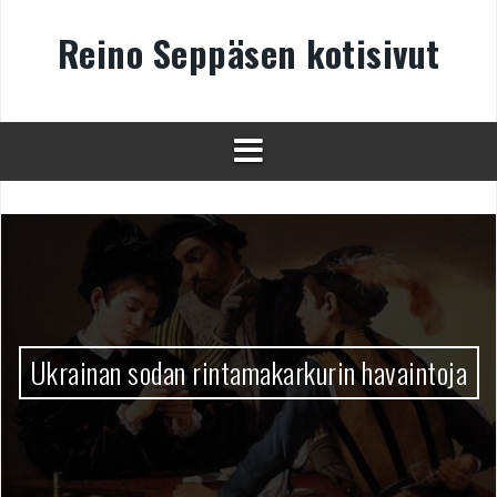
Skip
to
Reino Seppäsen kotisivut
content
Ukrainan sodan rintamakarkurin havaintoja