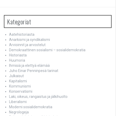
Kategoriat
Aatehistoriasta
Anarkismi ja syndikalismi
Arvioinnit ja arvostelut
Demokraattinen sosialismi – sosialidemokratia
Historiasta
Huumoria
Ihmisiä ja elettyä elämää
Juho Einar Penninpesä tarinat
Julkaisut
Kapitalismi
Kommunismi
Konservatismi
Laki, oikeus, rangaistus ja jälkihuolto
Liberalismi
Moderni sosialidemokratia
Negrologeja