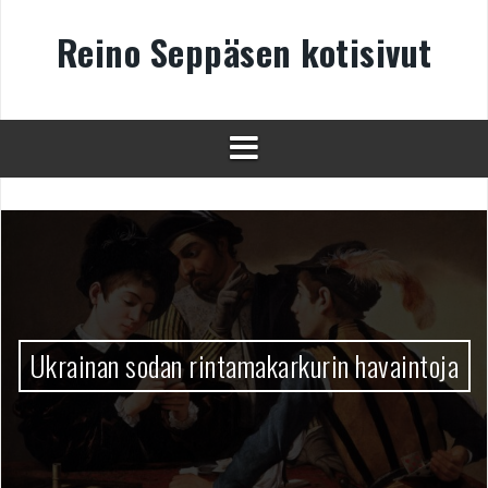
Skip
to
Reino Seppäsen kotisivut
content
Ukrainan sodan rintamakarkurin havaintoja