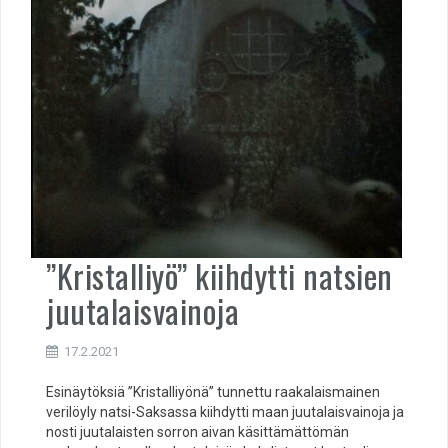
”Kristalliyö” kiihdytti natsien
juutalaisvainoja
17.2.2021
Esinäytöksiä ”Kristalliyönä” tunnettu raakalaismainen
verilöyly natsi-Saksassa kiihdytti maan juutalaisvainoja ja
nosti juutalaisten sorron aivan käsittämättömän