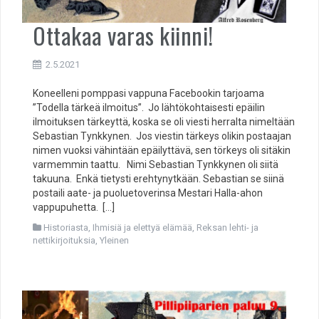
Ottakaa varas kiinni!
2.5.2021
Koneelleni pomppasi vappuna Facebookin tarjoama
”Todella tärkeä ilmoitus”. Jo lähtökohtaisesti epäilin
ilmoituksen tärkeyttä, koska se oli viesti herralta nimeltään
Sebastian Tynkkynen. Jos viestin tärkeys olikin postaajan
nimen vuoksi vähintään epäilyttävä, sen törkeys oli sitäkin
varmemmin taattu. Nimi Sebastian Tynkkynen oli siitä
takuuna. Enkä tietysti erehtynytkään. Sebastian se siinä
postaili aate- ja puoluetoverinsa Mestari Halla-ahon
vappupuhetta. […]
Historiasta
,
Ihmisiä ja elettyä elämää
,
Reksan lehti- ja
nettikirjoituksia
,
Yleinen