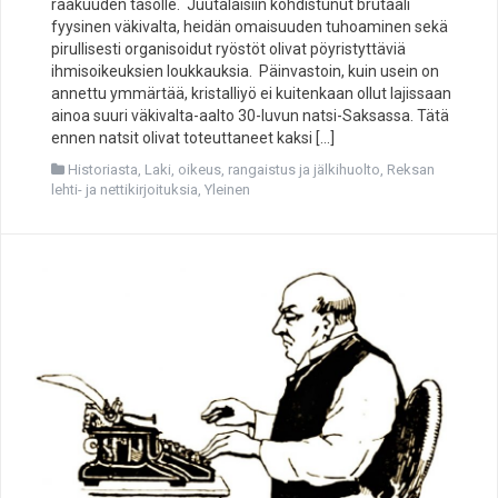
raakuuden tasolle. Juutalaisiin kohdistunut brutaali
fyysinen väkivalta, heidän omaisuuden tuhoaminen sekä
pirullisesti organisoidut ryöstöt olivat pöyristyttäviä
ihmisoikeuksien loukkauksia. Päinvastoin, kuin usein on
annettu ymmärtää, kristalliyö ei kuitenkaan ollut lajissaan
ainoa suuri väkivalta-aalto 30-luvun natsi-Saksassa. Tätä
ennen natsit olivat toteuttaneet kaksi […]
Historiasta
,
Laki, oikeus, rangaistus ja jälkihuolto
,
Reksan
lehti- ja nettikirjoituksia
,
Yleinen