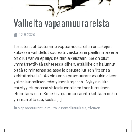
Valheita vapaamuurareista
12.8.2020
Ihmisten suhtautumine vapaamuurareihin on aikojen
kuluessa vaihdellut suuresti, vaikka aina päällimmäisenä
on ollut vahva epäilys heidän aikeistaan. Se on ollut
ymmärrettävää suhteessa siihen, että liike on halunnut
pitää toimintansa salassa ja perustellut sen ”itsensä
kehittämisellä”. Aikoinaan vapaamuurarit ovatkin olleet
yhteiskunnallisen edistyksen kärjessä. Nykyisin liike
esiintyy etupäässä yhteiskunnallisen taantumuksen
eturintamassa. Kritiikki vapaamuurareita kohtaan onkin
ymmärrettävää, koska […]
Vapaamuurarit ja muita kummallisuuksia
,
Yleinen