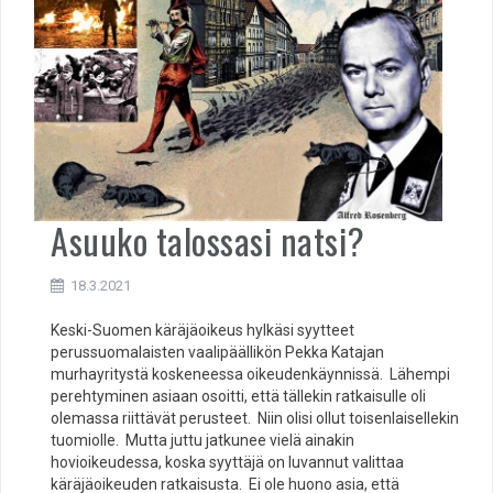
Asuuko talossasi natsi?
18.3.2021
Keski-Suomen käräjäoikeus hylkäsi syytteet
perussuomalaisten vaalipäällikön Pekka Katajan
murhayritystä koskeneessa oikeudenkäynnissä. Lähempi
perehtyminen asiaan osoitti, että tällekin ratkaisulle oli
olemassa riittävät perusteet. Niin olisi ollut toisenlaisellekin
tuomiolle. Mutta juttu jatkunee vielä ainakin
hovioikeudessa, koska syyttäjä on luvannut valittaa
käräjäoikeuden ratkaisusta. Ei ole huono asia, että