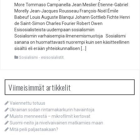
More Tommaso Campanella Jean Meslier Étienne-Gabriel
Morelly Jean-Jacques Rousseau François-Noël Émile
Babeuf Louis Auguste Blanqui Johann Gottlieb Fichte Henri
de Saint-Simon Charles Fourier Robert Owen
Esisosialisteista uudempaan sosialismiin
Sosialismin varhaisempia ilmenemismuotoja Sosialismi
sanana on huomattavasti nuorempi kuin sen käsitteellinen
sisältö eli erään yhteiskunnallisen […]
Sosialismi - esisosialistit
Viimeisimmät artikkelit
Vaiennettu totuus
Ukrainan sodan rintamakarkurin havaintoja
Muisto menneestä – mikrofilmit kertovat
Suomi-neito ja nivelvaivainen matkamies maan
Mitä peili paljastaakaan?