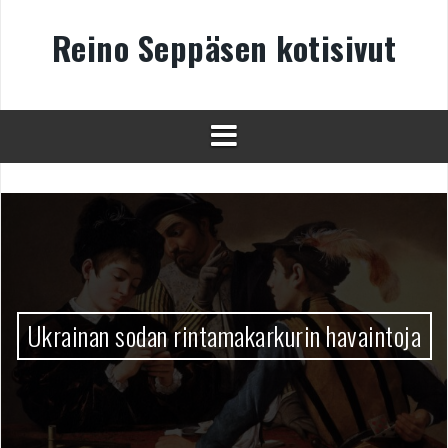
Skip
to
Reino Seppäsen kotisivut
content
Ukrainan sodan rintamakarkurin havaintoja