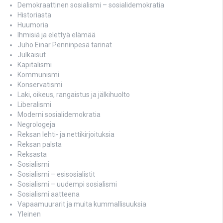
Demokraattinen sosialismi – sosialidemokratia
Historiasta
Huumoria
Ihmisiä ja elettyä elämää
Juho Einar Penninpesä tarinat
Julkaisut
Kapitalismi
Kommunismi
Konservatismi
Laki, oikeus, rangaistus ja jälkihuolto
Liberalismi
Moderni sosialidemokratia
Negrologeja
Reksan lehti- ja nettikirjoituksia
Reksan palsta
Reksasta
Sosialismi
Sosialismi – esisosialistit
Sosialismi – uudempi sosialismi
Sosialismi aatteena
Vapaamuurarit ja muita kummallisuuksia
Yleinen