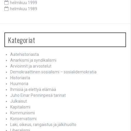
helmikuu 1999
helmikuu 1989
Kategoriat
Aatehistoriasta
Anarkismi ja syndikalismi
Arvioinnit ja arvostelut
Demokraattinen sosialismi – sosialidemokratia
Historiasta
Huumoria
Ihmisiä ja elettyä elämää
Juho Einar Penninpesä tarinat
Julkaisut
Kapitalismi
Kommunismi
Konservatismi
Laki, oikeus, rangaistus ja jälkihuolto
Liberalismi