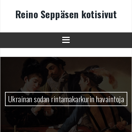
Skip
to
Reino Seppäsen kotisivut
content
Ukrainan sodan rintamakarkurin havaintoja