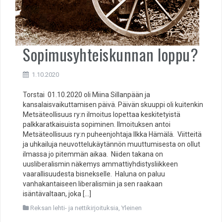
Sopimusyhteiskunnan loppu?
1.10.2020
Torstai 01.10.2020 oli Miina Sillanpään ja
kansalaisvaikuttamisen päivä. Päivän skuuppi oli kuitenkin
Metsäteollisuus ry:n ilmoitus lopettaa keskitetyistä
palkkaratkaisuista sopiminen. Ilmoituksen antoi
Metsäteollisuus ry:n puheenjohtaja Ilkka Hämälä. Viitteitä
ja uhkailuja neuvottelukäytännön muuttumisesta on ollut
ilmassa jo pitemmän aikaa. Niiden takana on
uusliberalismin näkemys ammattiyhdistysliikkeen
vaarallisuudesta bisnekselle. Haluna on paluu
vanhakantaiseen liberalismiin ja sen raakaan
isäntävaltaan, joka […]
Reksan lehti- ja nettikirjoituksia
,
Yleinen