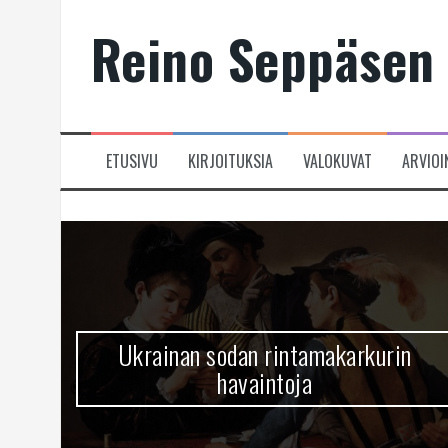
Skip
Reino Seppäsen 
to
content
ETUSIVU
KIRJOITUKSIA
VALOKUVAT
ARVIOI
Ukrainan sodan rintamakarkurin
havaintoja