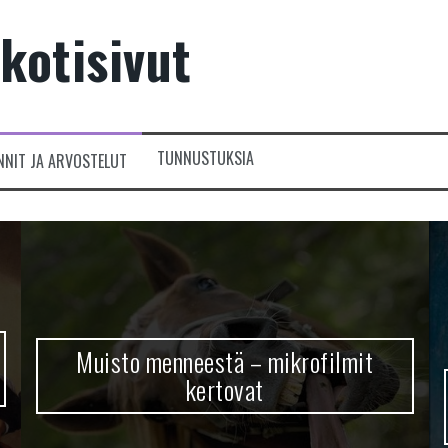
kotisivut
TUNNUSTUKSIA
NNIT JA ARVOSTELUT
Muisto menneestä – mikrofilmit
kertovat