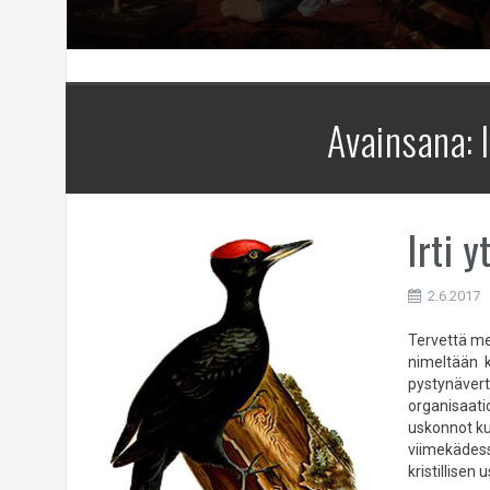
Avainsana:
Irti 
2.6.2017
Tervettä me
nimeltään k
pystynävertä
organisaatio
uskonnot ku
viimekädess
kristillisen