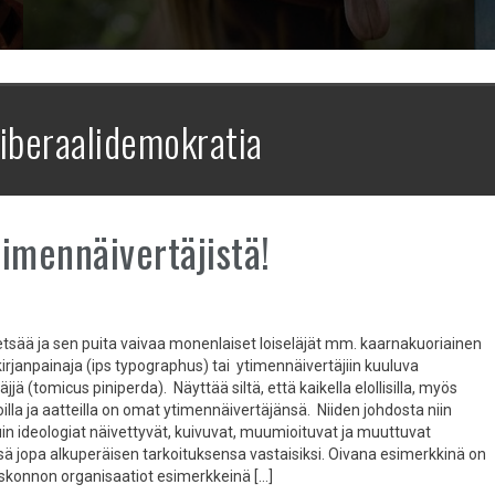
liberaalidemokratia
ytimennäivertäjistä!
tsää ja sen puita vaivaa monenlaiset loiseläjät mm. kaarnakuoriainen
irjanpainaja (ips typographus) tai ytimennäivertäjiin kuuluva
jjä (tomicus piniperda). Näyttää siltä, että kaikella elollisilla, myös
illa ja aatteilla on omat ytimennäivertäjänsä. Niiden johdosta niin
in ideologiat näivettyvät, kuivuvat, muumioituvat ja muuttuvat
ä jopa alkuperäisen tarkoituksensa vastaisiksi. Oivana esimerkkinä on
 uskonnon organisaatiot esimerkkeinä […]