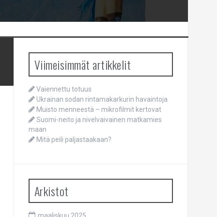
Viimeisimmät artikkelit
Vaiennettu totuus
Ukrainan sodan rintamakarkurin havaintoja
Muisto menneestä – mikrofilmit kertovat
Suomi-neito ja nivelvaivainen matkamies
maan
Mitä peili paljastaakaan?
Arkistot
maaliskuu 2025