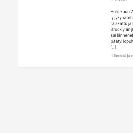
Huhtikuun 2
lyijykynäteh
raiskattu ja
Brooklynin j
sai lännene
päätyi lopu
[…]
Ihmisiä ja 