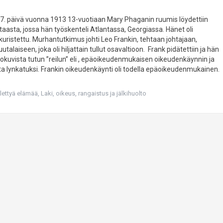
7. päivä vuonna 1913 13-vuotiaan Mary Phaganin ruumis löydettiin
taasta, jossa hän työskenteli Atlantassa, Georgiassa. Hänet oli
 kuristettu. Murhantutkimus johti Leo Frankin, tehtaan johtajaan,
uutalaiseen, joka oli hiljattain tullut osavaltioon. Frank pidätettiin ja hän
lokuvista tutun ”reilun” eli , epäoikeudenmukaisen oikeudenkäynnin ja
lta lynkatuksi. Frankin oikeudenkäynti oli todella epäoikeudenmukainen.
elettyä elämää
,
Laki, oikeus, rangaistus ja jälkihuolto