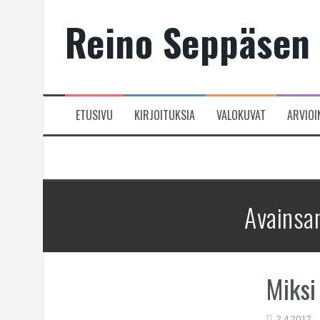
Skip
Reino Seppäsen 
to
content
ETUSIVU
KIRJOITUKSIA
VALOKUVAT
ARVIOI
Avainsa
Miksi
2.4.2017