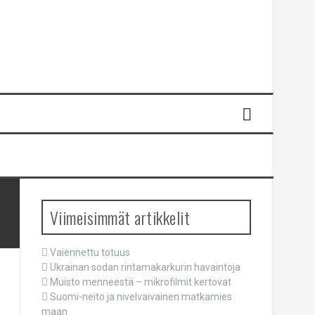
Viimeisimmät artikkelit
Vaiennettu totuus
Ukrainan sodan rintamakarkurin havaintoja
Muisto menneestä – mikrofilmit kertovat
Suomi-neito ja nivelvaivainen matkamies
maan