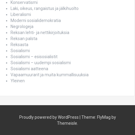
Konservatismi
Laki, oikeus, rangaistus ja jälkihuolto
Liberalismi
Moderni sosialidemokratia
Negrologeja
Reksan lehti- ja nettikirjoituksia
Reksan palsta
Reksasta
Sosialismi
Sosialismi – esisosialistit
Sosialismi – uudempi sosialismi
Sosialismi aatteena
Vapaamuurarit ja muita kummallisuuksia
Yleinen
Proudly powered by WordPress
|
Theme:
FlyMag
by
Themeisle.