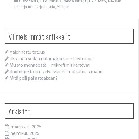
Historiasta
,
Laki, oikeus, rangaistus ja jälkihuolto
,
Reksan
lehti- ja nettikirjoituksia
,
Yleinen
Viimeisimmät artikkelit
Vaiennettu totuus
Ukrainan sodan rintamakarkurin havaintoja
Muisto menneestä – mikrofilmit kertovat
Suomi-neito ja nivelvaivainen matkamies maan
Mitä peili paljastaakaan?
Arkistot
maaliskuu 2025
helmikuu 2025