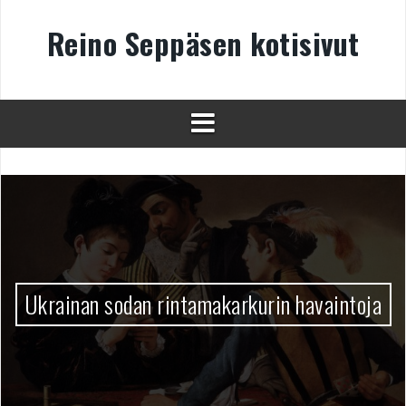
Skip
to
Reino Seppäsen kotisivut
content
Ukrainan sodan rintamakarkurin havaintoja