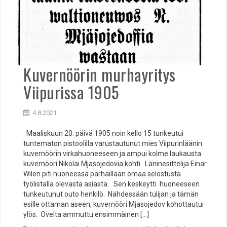
Kuvernöörin murhayritys
Viipurissa 1905
4.8.2021
Maaliskuun 20. päivä 1905 noin kello 15 tunkeutui
tuntematon pistoolilla varustautunut mies Viipurinläänin
kuvernöörin virkahuoneeseen ja ampui kolme laukausta
kuvernööri Nikolai Mjasojedovia kohti. Läninesittelijä Einar
Wilen piti huoneessa parhaillaan omaa selostusta
työlistalla olevasta asiasta. Sen keskeytti huoneeseen
tunkeutunut outo henkilö. Nähdessään tulijan ja tämän
esille ottaman aseen, kuvernööri Mjasojedov kohottautui
ylös. Ovelta ammuttu ensimmäinen […]