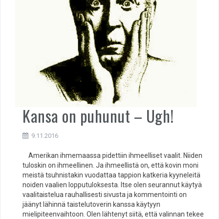
Kansa on puhunut – Ugh!
9.11.2016
Amerikan ihmemaassa pidettiin ihmeelliset vaalit. Niiden
tuloskin on ihmeellinen. Ja ihmeellistä on, että kovin moni
meistä tsuhnistakin vuodattaa tappion katkeria kyyneleitä
noiden vaalien lopputuloksesta. Itse olen seurannut käytyä
vaalitaistelua rauhallisesti sivusta ja kommentointi on
jäänyt lähinnä taistelutoverin kanssa käytyyn
mielipiteenvaihtoon. Olen lähtenyt siitä, että valinnan tekee