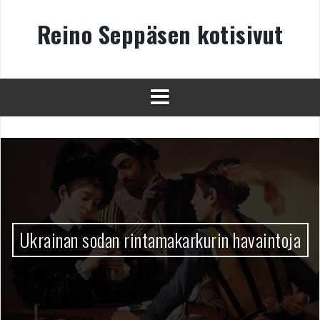
Skip
to
Reino Seppäsen kotisivut
content
Ukrainan sodan rintamakarkurin havaintoja