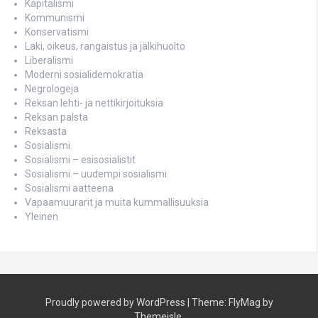
Kapitalismi
Kommunismi
Konservatismi
Laki, oikeus, rangaistus ja jälkihuolto
Liberalismi
Moderni sosialidemokratia
Negrologeja
Reksan lehti- ja nettikirjoituksia
Reksan palsta
Reksasta
Sosialismi
Sosialismi – esisosialistit
Sosialismi – uudempi sosialismi
Sosialismi aatteena
Vapaamuurarit ja muita kummallisuuksia
Yleinen
Proudly powered by WordPress
|
Theme:
FlyMag
by
Themeisle.