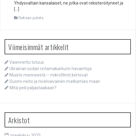
Yhdysvaltain kansalaiset, ne jotka ovat rekisteröityneet ja
[…]
Reksan palsta
Viimeisimmät artikkelit
Vaiennettu totuus
Ukrainan sodan rintamakarkurin havaintoja
Muisto menneestä – mikrofilmit kertovat
Suomi-neito ja nivelvaivainen matkamies maan
Mitä peili paljastaakaan?
Arkistot
maaliskuu 2025