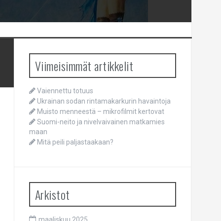
Viimeisimmät artikkelit
Vaiennettu totuus
Ukrainan sodan rintamakarkurin havaintoja
Muisto menneestä – mikrofilmit kertovat
Suomi-neito ja nivelvaivainen matkamies
maan
Mitä peili paljastaakaan?
Arkistot
maaliskuu 2025