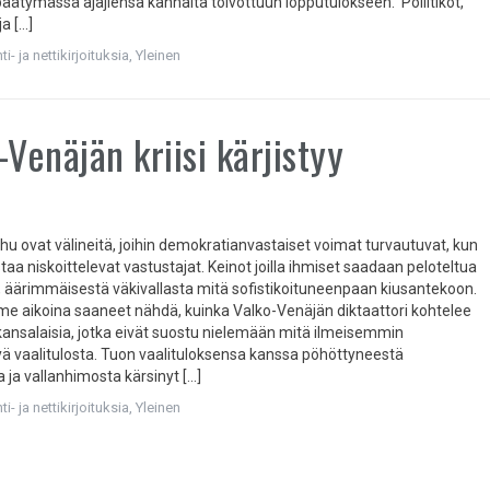
 päätymässä ajajiensa kannalta toivottuun lopputulokseen. Poliitikot,
a […]
i- ja nettikirjoituksia
,
Yleinen
-Venäjän kriisi kärjistyy
uhu ovat välineitä, joihin demokratianvastaiset voimat turvautuvat, kun
staa niskoittelevat vastustajat. Keinot joilla ihmiset saadaan peloteltua
 äärimmäisestä väkivallasta mitä sofistikoituneenpaan kiusantekoon.
e aikoina saaneet nähdä, kuinka Valko-Venäjän diktaattori kohtelee
kansalaisia, jotka eivät suostu nielemään mitä ilmeisemmin
ä vaalitulosta. Tuon vaalituloksensa kanssa pöhöttyneestä
 ja vallanhimosta kärsinyt […]
i- ja nettikirjoituksia
,
Yleinen