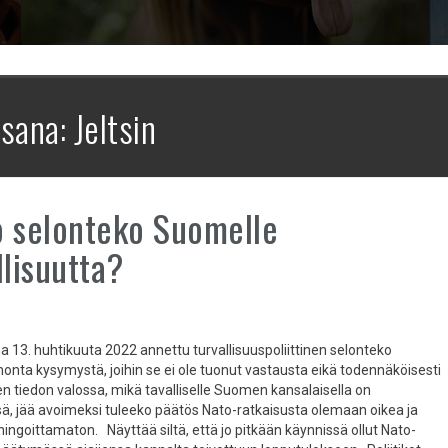
nsana:
Jeltsin
 selonteko Suomelle
llisuutta?
a 13. huhtikuuta 2022 annettu turvallisuuspoliittinen selonteko
onta kysymystä, joihin se ei ole tuonut vastausta eikä todennäköisesti
n tiedon valossa, mikä tavalliselle Suomen kansalaisella on
sä, jää avoimeksi tuleeko päätös Nato-ratkaisusta olemaan oikea ja
ngoittamaton. Näyttää siltä, että jo pitkään käynnissä ollut Nato-