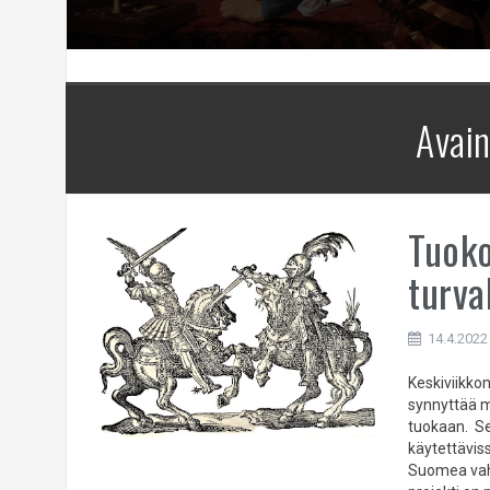
Avai
Tuoko
turva
14.4.2022
Keskiviikkon
synnyttää m
tuokaan. Se
käytettävis
Suomea vahi