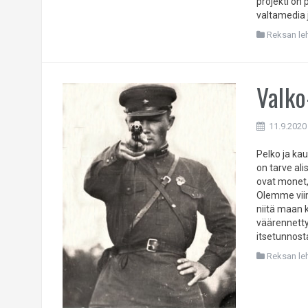
projekti on
valtamedia j
Reksan leht
Valko
11.9.2020
Pelko ja ka
on tarve ali
ovat monet,
Olemme viim
niitä maan 
väärennetty
itsetunnosta
Reksan leht