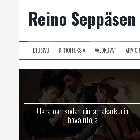
Skip
Reino Seppäsen 
to
content
ETUSIVU
KIRJOITUKSIA
VALOKUVAT
ARVIOI
Ukrainan sodan rintamakarkurin
havaintoja