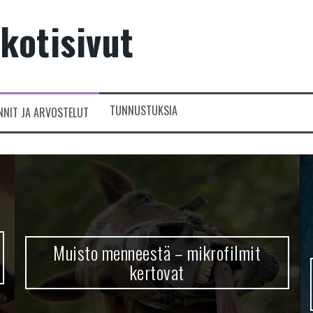
kotisivut
TUNNUSTUKSIA
NNIT JA ARVOSTELUT
Muisto menneestä – mikrofilmit
kertovat