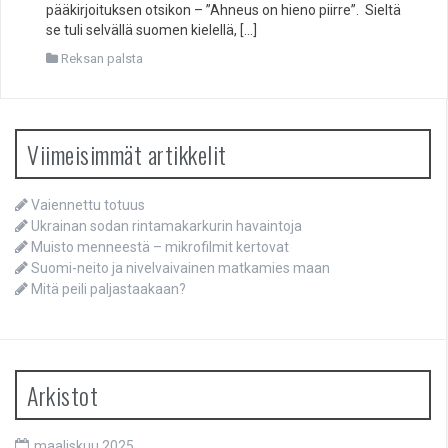
pääkirjoituksen otsikon – ”Ahneus on hieno piirre”. Sieltä
se tuli selvällä suomen kielellä, […]
Reksan palsta
Viimeisimmät artikkelit
Vaiennettu totuus
Ukrainan sodan rintamakarkurin havaintoja
Muisto menneestä – mikrofilmit kertovat
Suomi-neito ja nivelvaivainen matkamies maan
Mitä peili paljastaakaan?
Arkistot
maaliskuu 2025