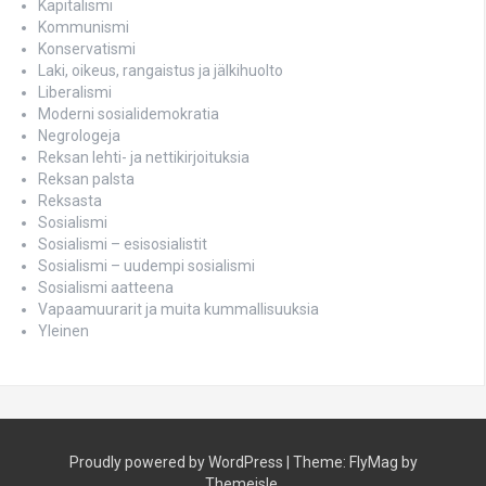
Kapitalismi
Kommunismi
Konservatismi
Laki, oikeus, rangaistus ja jälkihuolto
Liberalismi
Moderni sosialidemokratia
Negrologeja
Reksan lehti- ja nettikirjoituksia
Reksan palsta
Reksasta
Sosialismi
Sosialismi – esisosialistit
Sosialismi – uudempi sosialismi
Sosialismi aatteena
Vapaamuurarit ja muita kummallisuuksia
Yleinen
Proudly powered by WordPress
|
Theme:
FlyMag
by
Themeisle.