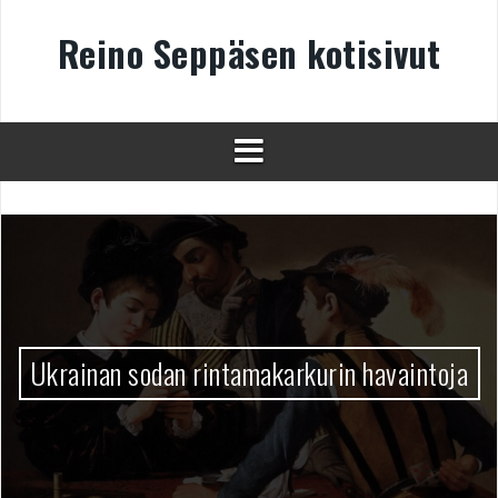
Skip
to
Reino Seppäsen kotisivut
content
Ukrainan sodan rintamakarkurin havaintoja