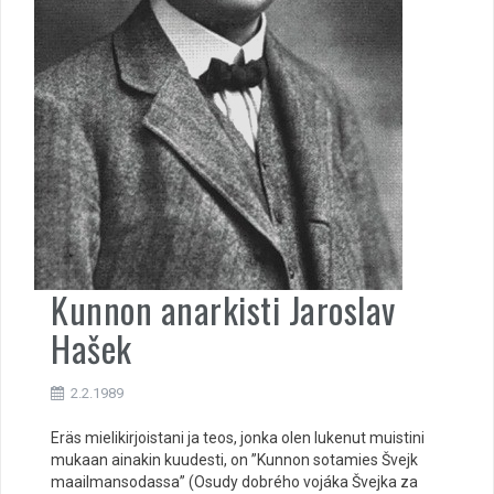
Kunnon anarkisti Jaroslav
Hašek
2.2.1989
Eräs mielikirjoistani ja teos, jonka olen lukenut muistini
mukaan ainakin kuudesti, on ”Kunnon sotamies Švejk
maailmansodassa” (Osudy dobrého vojáka Švejka za