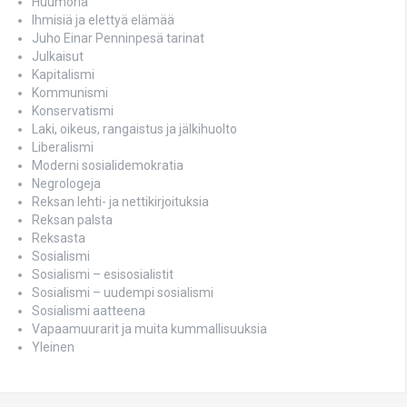
Huumoria
Ihmisiä ja elettyä elämää
Juho Einar Penninpesä tarinat
Julkaisut
Kapitalismi
Kommunismi
Konservatismi
Laki, oikeus, rangaistus ja jälkihuolto
Liberalismi
Moderni sosialidemokratia
Negrologeja
Reksan lehti- ja nettikirjoituksia
Reksan palsta
Reksasta
Sosialismi
Sosialismi – esisosialistit
Sosialismi – uudempi sosialismi
Sosialismi aatteena
Vapaamuurarit ja muita kummallisuuksia
Yleinen