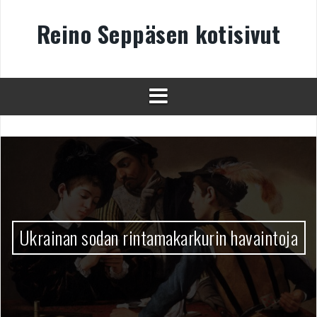
Skip
to
Reino Seppäsen kotisivut
content
Ukrainan sodan rintamakarkurin havaintoja