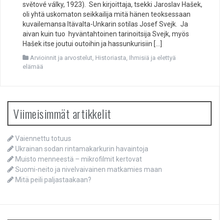
světové války, 1923). Sen kirjoittaja, tsekki Jaroslav Hašek,
oli yhtä uskomaton seikkailija mitä hänen teoksessaan
kuvailemansa Itävalta-Unkarin sotilas Josef Svejk. Ja
aivan kuin tuo hyväntahtoinen tarinoitsija Svejk, myös
Hašek itse joutui outoihin ja hassunkurisiin […]
Arvioinnit ja arvostelut
,
Historiasta
,
Ihmisiä ja elettyä
elämää
Viimeisimmät artikkelit
Vaiennettu totuus
Ukrainan sodan rintamakarkurin havaintoja
Muisto menneestä – mikrofilmit kertovat
Suomi-neito ja nivelvaivainen matkamies maan
Mitä peili paljastaakaan?