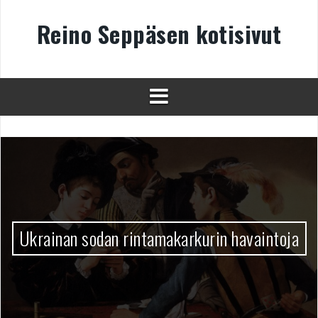
Skip
to
Reino Seppäsen kotisivut
content
Ukrainan sodan rintamakarkurin havaintoja