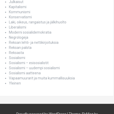
Julkaisut
Kapitalismi
Kommunismi
Konservatismi
Laki, oikeus, rangaistus ja jälkihuolto
Liberalismi
Moderni sosialidemokratia
Negrologeja
Reksan lehti- ja nettikirjoituksia
Reksan palsta
Reksasta
Sosialismi
Sosialismi – esisosialistit
Sosialismi – uudempi sosialismi
Sosialismi aatteena
Vapaamuurarit ja muita kummallisuuksia
Yleinen