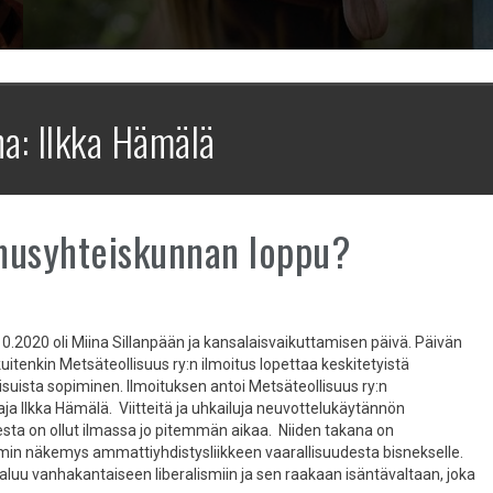
na:
Ilkka Hämälä
musyhteiskunnan loppu?
10.2020 oli Miina Sillanpään ja kansalaisvaikuttamisen päivä. Päivän
kuitenkin Metsäteollisuus ry:n ilmoitus lopettaa keskitetyistä
isuista sopiminen. Ilmoituksen antoi Metsäteollisuus ry:n
ja Ilkka Hämälä. Viitteitä ja uhkailuja neuvottelukäytännön
ta on ollut ilmassa jo pitemmän aikaa. Niiden takana on
smin näkemys ammattiyhdistysliikkeen vaarallisuudesta bisnekselle.
aluu vanhakantaiseen liberalismiin ja sen raakaan isäntävaltaan, joka