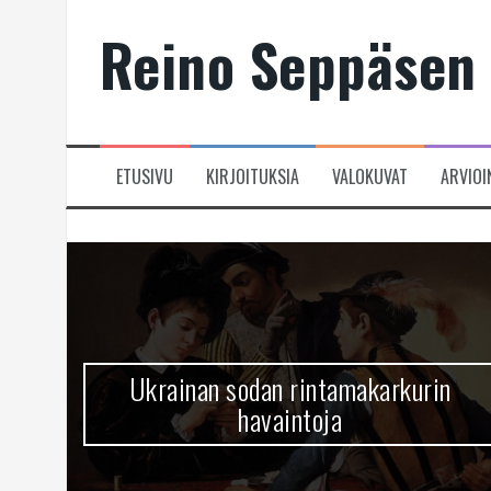
Skip
Reino Seppäsen 
to
content
ETUSIVU
KIRJOITUKSIA
VALOKUVAT
ARVIOI
Ukrainan sodan rintamakarkurin
havaintoja