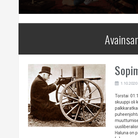
Avainsa
Sopi
1.10.2020
Torstai 01.
skuuppi oli 
palkkaratka
puheenjohta
muuttumises
uusliberali
Haluna on p