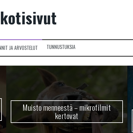
kotisivut
TUNNUSTUKSIA
NNIT JA ARVOSTELUT
Muisto menneestä – mikrofilmit
kertovat