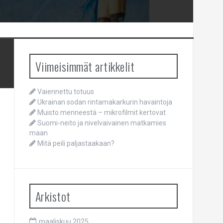
Viimeisimmät artikkelit
Vaiennettu totuus
Ukrainan sodan rintamakarkurin havaintoja
Muisto menneestä – mikrofilmit kertovat
Suomi-neito ja nivelvaivainen matkamies
maan
Mitä peili paljastaakaan?
Arkistot
maaliskuu 2025