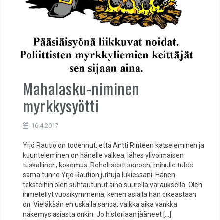
Mahalasku-niminen
myrkkysyötti
16.4.2017
Yrjö Rautio on todennut, että Antti Rinteen katseleminen ja
kuunteleminen on hänelle vaikea, lähes ylivoimaisen
tuskallinen, kokemus. Rehellisesti sanoen; minulle tulee
sama tunne Yrjö Raution juttuja lukiessani. Hänen
teksteihin olen suhtautunut aina suurella varauksella. Olen
ihmetellyt vuosikymmeniä, kenen asialla hän oikeastaan
on. Vieläkään en uskalla sanoa, vaikka aika vankka
näkemys asiasta onkin. Jo historiaan jääneet […]