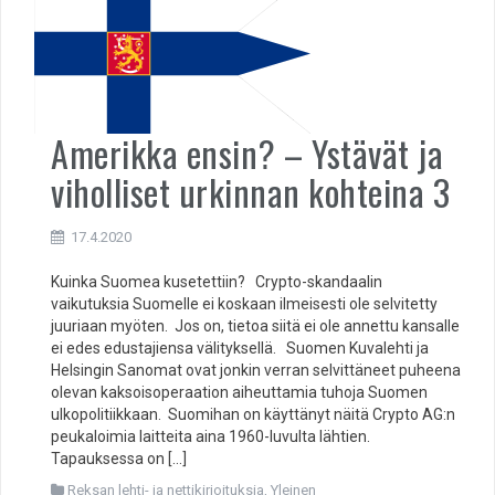
Amerikka ensin? – Ystävät ja
viholliset urkinnan kohteina 3
17.4.2020
Kuinka Suomea kusetettiin? Crypto-skandaalin
vaikutuksia Suomelle ei koskaan ilmeisesti ole selvitetty
juuriaan myöten. Jos on, tietoa siitä ei ole annettu kansalle
ei edes edustajiensa välityksellä. Suomen Kuvalehti ja
Helsingin Sanomat ovat jonkin verran selvittäneet puheena
olevan kaksoisoperaation aiheuttamia tuhoja Suomen
ulkopolitiikkaan. Suomihan on käyttänyt näitä Crypto AG:n
peukaloimia laitteita aina 1960-luvulta lähtien.
Tapauksessa on […]
Reksan lehti- ja nettikirjoituksia
,
Yleinen