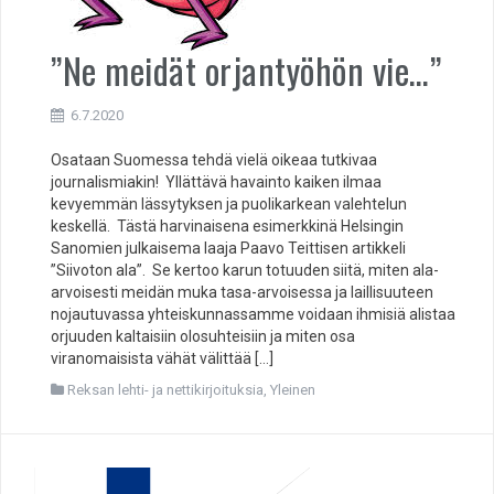
”Ne meidät orjantyöhön vie…”
6.7.2020
Osataan Suomessa tehdä vielä oikeaa tutkivaa
journalismiakin! Yllättävä havainto kaiken ilmaa
kevyemmän lässytyksen ja puolikarkean valehtelun
keskellä. Tästä harvinaisena esimerkkinä Helsingin
Sanomien julkaisema laaja Paavo Teittisen artikkeli
”Siivoton ala”. Se kertoo karun totuuden siitä, miten ala-
arvoisesti meidän muka tasa-arvoisessa ja laillisuuteen
nojautuvassa yhteiskunnassamme voidaan ihmisiä alistaa
orjuuden kaltaisiin olosuhteisiin ja miten osa
viranomaisista vähät välittää […]
Reksan lehti- ja nettikirjoituksia
,
Yleinen