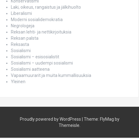
Konservatismi
Laki, oikeus, rangaistus ja jälkihuolto
Liberalismi
Moderni sosialidemokratia
Negrologeja
Reksan lehti- ja nettikirjoituksia
Reksan palsta
Reksasta
Sosialismi
Sosialismi – esisosialistit
Sosialismi – uudempi sosialismi
Sosialismi aatteena
Vapaamuurarit ja muita kummallisuuksia
Yleinen
Proudly powered by WordPress
|
Theme:
FlyMag
by
Themeisle.