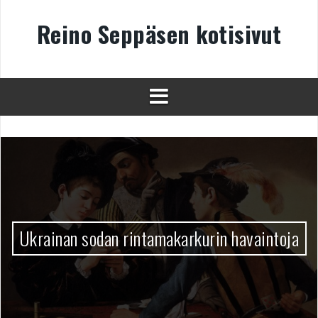
Skip
to
Reino Seppäsen kotisivut
content
Ukrainan sodan rintamakarkurin havaintoja