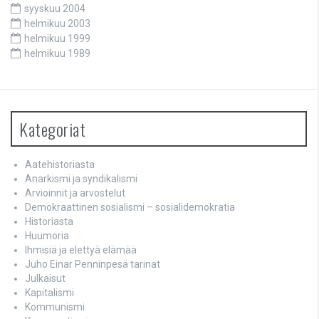
syyskuu 2004
helmikuu 2003
helmikuu 1999
helmikuu 1989
Kategoriat
Aatehistoriasta
Anarkismi ja syndikalismi
Arvioinnit ja arvostelut
Demokraattinen sosialismi – sosialidemokratia
Historiasta
Huumoria
Ihmisiä ja elettyä elämää
Juho Einar Penninpesä tarinat
Julkaisut
Kapitalismi
Kommunismi