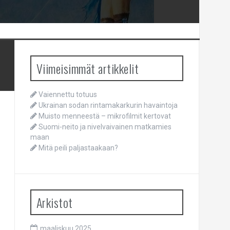
Viimeisimmät artikkelit
Vaiennettu totuus
Ukrainan sodan rintamakarkurin havaintoja
Muisto menneestä – mikrofilmit kertovat
Suomi-neito ja nivelvaivainen matkamies
maan
Mitä peili paljastaakaan?
Arkistot
maaliskuu 2025