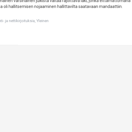
äinen varsinainen julkista valtaa rajoittava laki, jonka eittämättömänä
a oli hallitsemisen nojaaminen hallittavilta saatavaan mandaattiin.
i- ja nettikirjoituksia
,
Yleinen