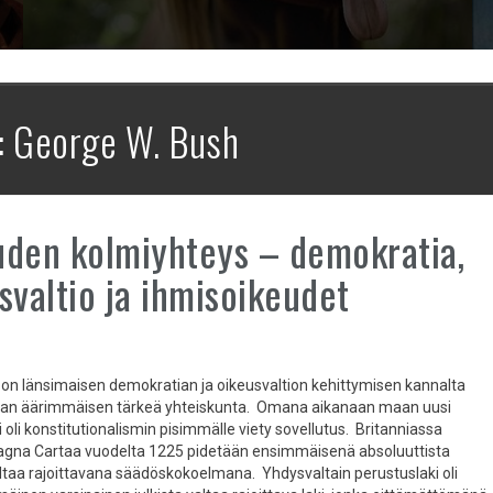
:
George W. Bush
den kolmiyhteys – demokratia,
svaltio ja ihmisoikeudet
 on länsimaisen demokratian ja oikeusvaltion kehittymisen kannalta
naan äärimmäisen tärkeä yhteiskunta. Omana aikanaan maan uusi
 oli konstitutionalismin pisimmälle viety sovellutus. Britanniassa
agna Cartaa vuodelta 1225 pidetään ensimmäisenä absoluuttista
valtaa rajoittavana säädöskokoelmana. Yhdysvaltain perustuslaki oli