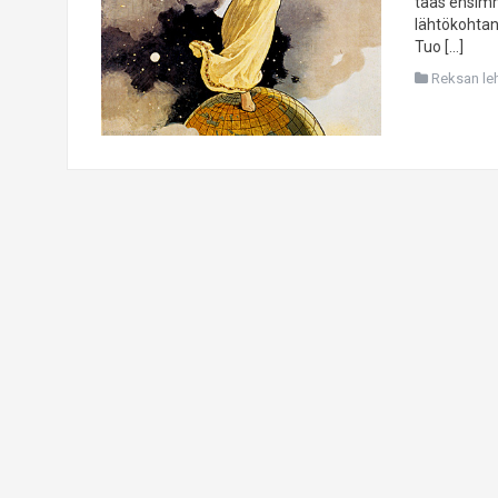
taas ensimm
lähtökohtan
Tuo […]
Reksan leht