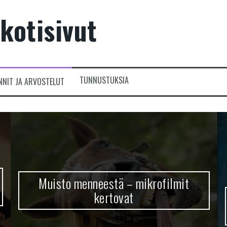
kotisivut
TUNNUSTUKSIA
NNIT JA ARVOSTELUT
Muisto menneestä – mikrofilmit
kertovat