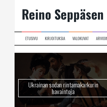
Skip
Reino Seppäsen 
to
content
ETUSIVU
KIRJOITUKSIA
VALOKUVAT
ARVIOI
Ukrainan sodan rintamakarkurin
havaintoja