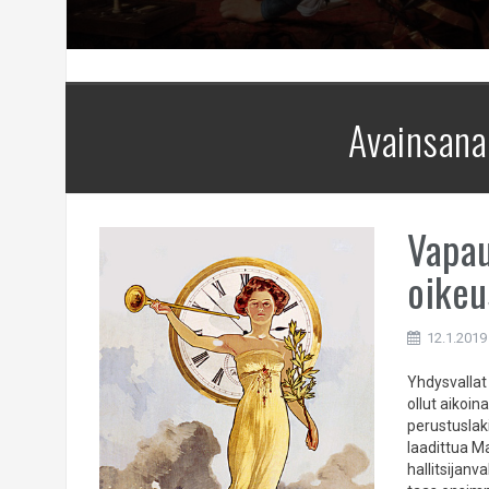
Avainsana
Vapau
oikeu
12.1.2019
Yhdysvallat
ollut aikoi
perustuslaki
laadittua M
hallitsijan