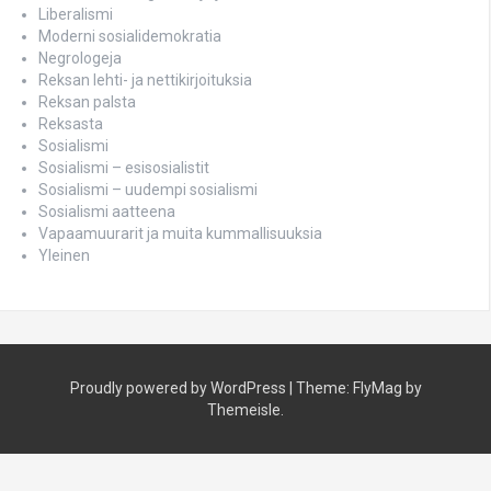
Liberalismi
Moderni sosialidemokratia
Negrologeja
Reksan lehti- ja nettikirjoituksia
Reksan palsta
Reksasta
Sosialismi
Sosialismi – esisosialistit
Sosialismi – uudempi sosialismi
Sosialismi aatteena
Vapaamuurarit ja muita kummallisuuksia
Yleinen
Proudly powered by WordPress
|
Theme:
FlyMag
by
Themeisle.