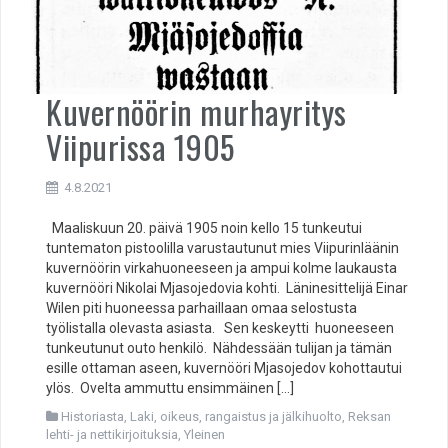
Kuvernöörin murhayritys
Viipurissa 1905
4.8.2021
Maaliskuun 20. päivä 1905 noin kello 15 tunkeutui
tuntematon pistoolilla varustautunut mies Viipurinläänin
kuvernöörin virkahuoneeseen ja ampui kolme laukausta
kuvernööri Nikolai Mjasojedovia kohti. Läninesittelijä Einar
Wilen piti huoneessa parhaillaan omaa selostusta
työlistalla olevasta asiasta. Sen keskeytti huoneeseen
tunkeutunut outo henkilö. Nähdessään tulijan ja tämän
esille ottaman aseen, kuvernööri Mjasojedov kohottautui
ylös. Ovelta ammuttu ensimmäinen […]
Historiasta
,
Laki, oikeus, rangaistus ja jälkihuolto
,
Reksan
lehti- ja nettikirjoituksia
,
Yleinen