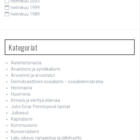
helmikuu 2003
helmikuu 1999
helmikuu 1989
Kategoriat
Aatehistoriasta
Anarkismi ja syndikalismi
Arvioinnit ja arvostelut
Demokraattinen sosialismi – sosialidemokratia
Historiasta
Huumoria
Ihmisiä ja elettyä elämää
Juho Einar Penninpesä tarinat
Julkaisut
Kapitalismi
Kommunismi
Konservatismi
Laki, oikeus, rangaistus ja jälkihuolto