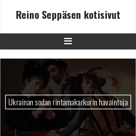
Skip
to
Reino Seppäsen kotisivut
content
Ukrainan sodan rintamakarkurin havaintoja