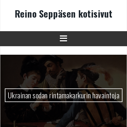
Skip
to
Reino Seppäsen kotisivut
content
Ukrainan sodan rintamakarkurin havaintoja