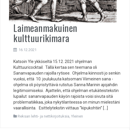
Laimeanmakuinen
kulttuurikimara
16.12.2021
Katsoin Yle ykköseltä 15.12. 2021 ohjelman
Kulttuuricocktail. Tällä kertaa sen teemana oli
Sananvapauden rajoilla rytisee. Ohjelma kiinnosti jo senkin
vuoksi, että 10. joulukuuta katsomani Viimeinen sana -
ohjelma oli pöyristyttävä rutistus Sanna Marinin ajojahdin
legitimoimiseksi. Ajattelin, että ohjelman etukäteistekstin
lupailut sananvapauden käyön rajoista voisi sivuta sitä
problematiikkaa, joka nykytilanteessa on minun mielestäni
vaarallisinta. Esittelytekstin viittaus ”kipukohtiin” […]
Reksan lehti- ja nettikirjoituksia
,
Yleinen