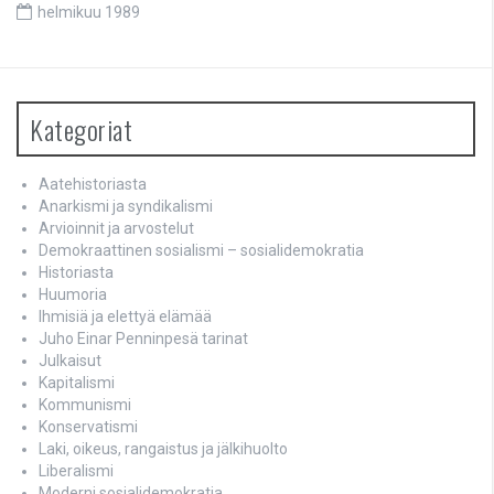
helmikuu 1989
Kategoriat
Aatehistoriasta
Anarkismi ja syndikalismi
Arvioinnit ja arvostelut
Demokraattinen sosialismi – sosialidemokratia
Historiasta
Huumoria
Ihmisiä ja elettyä elämää
Juho Einar Penninpesä tarinat
Julkaisut
Kapitalismi
Kommunismi
Konservatismi
Laki, oikeus, rangaistus ja jälkihuolto
Liberalismi
Moderni sosialidemokratia