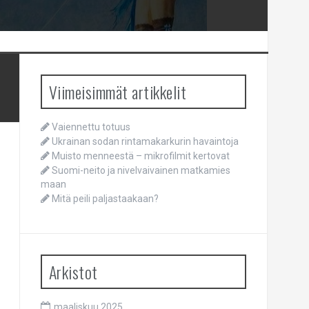
Viimeisimmät artikkelit
Vaiennettu totuus
Ukrainan sodan rintamakarkurin havaintoja
Muisto menneestä – mikrofilmit kertovat
Suomi-neito ja nivelvaivainen matkamies
maan
Mitä peili paljastaakaan?
Arkistot
maaliskuu 2025