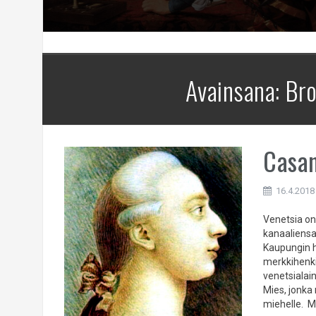
Avainsana:
Bro
Casan
16.4.2018
Venetsia on
kanaaliensa,
Kaupungin hi
merkkihenki
venetsialai
Mies, jonka 
miehelle. M