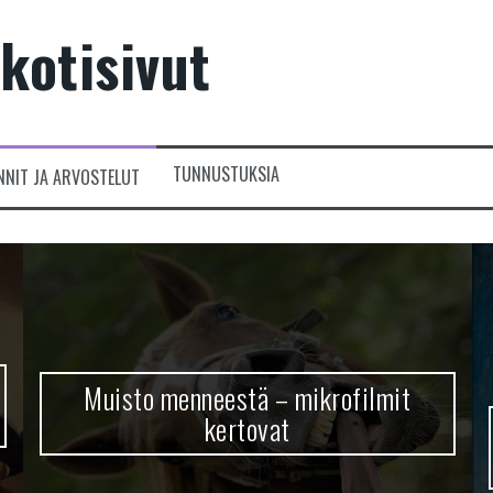
kotisivut
TUNNUSTUKSIA
NNIT JA ARVOSTELUT
Muisto menneestä – mikrofilmit
kertovat