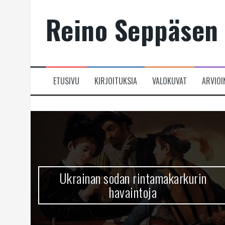
Skip
Reino Seppäsen 
to
content
ETUSIVU
KIRJOITUKSIA
VALOKUVAT
ARVIOI
Ukrainan sodan rintamakarkurin
havaintoja