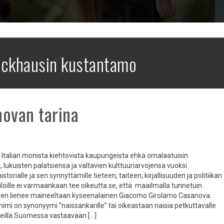
ckhausin kustantamo
ovan tarina
 Italian monista kiehtovista kaupungeista ehkä omalaatuisin
 lukuisten palatsiensa ja valtavien kulttuuriarvojensa vuoksi.
storialle ja sen synnyttämille tieteen, taiteen, kirjallisuuden ja politiikan
löille ei varmaankaan tee oikeutta se, että maailmalla tunnetuin
nen lienee maineeltaan kyseenalainen Giacomo Girolamo Casanova.
nimi on synonyymi ”naissankarille” tai oikeastaan naisia petkuttavalle
eillä Suomessa vastaavaan […]