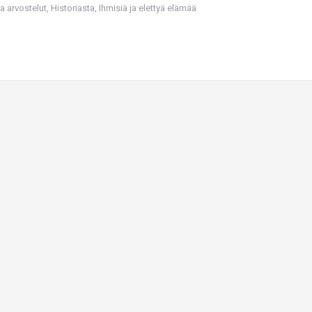
ja arvostelut
,
Historiasta
,
Ihmisiä ja elettyä elämää