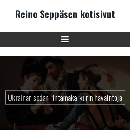
Skip
to
Reino Seppäsen kotisivut
content
Ukrainan sodan rintamakarkurin havaintoja