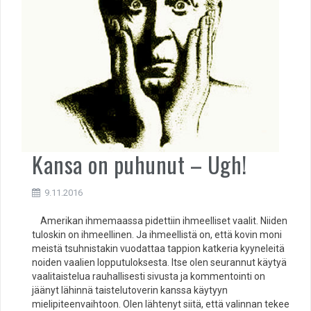
Kansa on puhunut – Ugh!
9.11.2016
Amerikan ihmemaassa pidettiin ihmeelliset vaalit. Niiden
tuloskin on ihmeellinen. Ja ihmeellistä on, että kovin moni
meistä tsuhnistakin vuodattaa tappion katkeria kyyneleitä
noiden vaalien lopputuloksesta. Itse olen seurannut käytyä
vaalitaistelua rauhallisesti sivusta ja kommentointi on
jäänyt lähinnä taistelutoverin kanssa käytyyn
mielipiteenvaihtoon. Olen lähtenyt siitä, että valinnan tekee