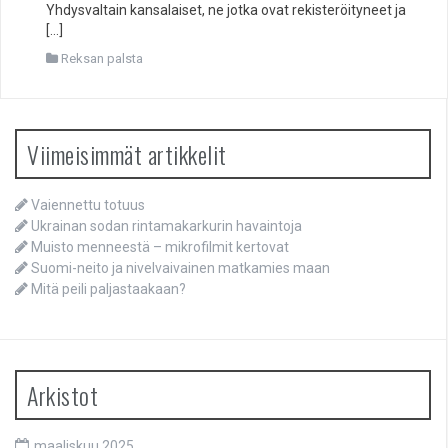
Yhdysvaltain kansalaiset, ne jotka ovat rekisteröityneet ja
[…]
Reksan palsta
Viimeisimmät artikkelit
Vaiennettu totuus
Ukrainan sodan rintamakarkurin havaintoja
Muisto menneestä – mikrofilmit kertovat
Suomi-neito ja nivelvaivainen matkamies maan
Mitä peili paljastaakaan?
Arkistot
maaliskuu 2025