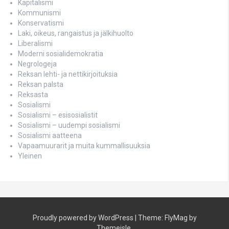
Kapitalismi
Kommunismi
Konservatismi
Laki, oikeus, rangaistus ja jälkihuolto
Liberalismi
Moderni sosialidemokratia
Negrologeja
Reksan lehti- ja nettikirjoituksia
Reksan palsta
Reksasta
Sosialismi
Sosialismi – esisosialistit
Sosialismi – uudempi sosialismi
Sosialismi aatteena
Vapaamuurarit ja muita kummallisuuksia
Yleinen
Proudly powered by WordPress
|
Theme:
FlyMag
by
Themeisle.