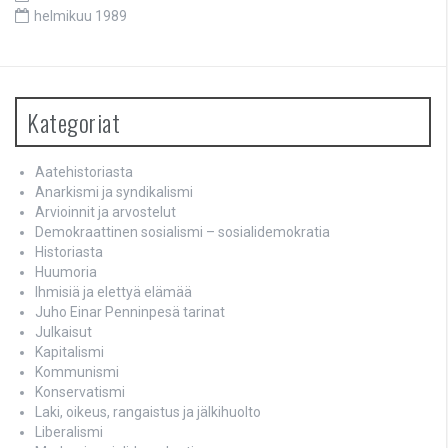
helmikuu 1989
Kategoriat
Aatehistoriasta
Anarkismi ja syndikalismi
Arvioinnit ja arvostelut
Demokraattinen sosialismi – sosialidemokratia
Historiasta
Huumoria
Ihmisiä ja elettyä elämää
Juho Einar Penninpesä tarinat
Julkaisut
Kapitalismi
Kommunismi
Konservatismi
Laki, oikeus, rangaistus ja jälkihuolto
Liberalismi