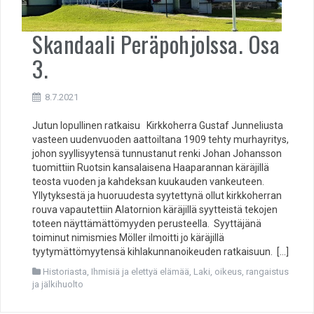
Skandaali Peräpohjolssa. Osa
3.
8.7.2021
Jutun lopullinen ratkaisu Kirkkoherra Gustaf Junneliusta
vasteen uudenvuoden aattoiltana 1909 tehty murhayritys,
johon syyllisyytensä tunnustanut renki Johan Johansson
tuomittiin Ruotsin kansalaisena Haaparannan käräjillä
teosta vuoden ja kahdeksan kuukauden vankeuteen.
Yllytyksestä ja huoruudesta syytettynä ollut kirkkoherran
rouva vapautettiin Alatornion käräjillä syytteistä tekojen
toteen näyttämättömyyden perusteella. Syyttäjänä
toiminut nimismies Möller ilmoitti jo käräjillä
tyytymättömyytensä kihlakunnanoikeuden ratkaisuun. […]
Historiasta
,
Ihmisiä ja elettyä elämää
,
Laki, oikeus, rangaistus
ja jälkihuolto