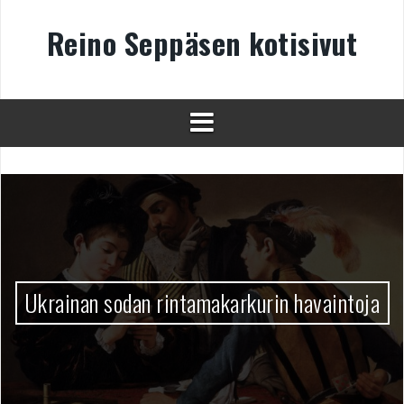
Skip
to
Reino Seppäsen kotisivut
content
Ukrainan sodan rintamakarkurin havaintoja