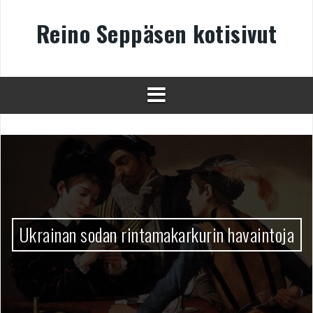
Skip
to
Reino Seppäsen kotisivut
content
Ukrainan sodan rintamakarkurin havaintoja