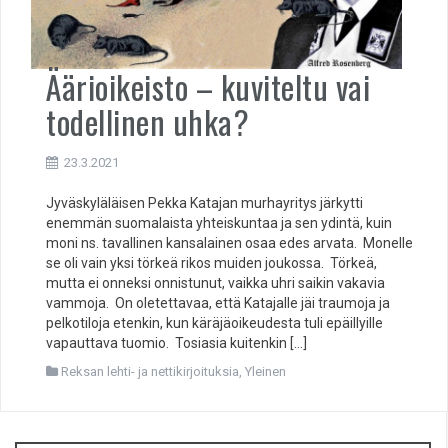
Äärioikeisto – kuviteltu vai
todellinen uhka?
23.3.2021
Jyväskyläläisen Pekka Katajan murhayritys järkytti
enemmän suomalaista yhteiskuntaa ja sen ydintä, kuin
moni ns. tavallinen kansalainen osaa edes arvata. Monelle
se oli vain yksi törkeä rikos muiden joukossa. Törkeä,
mutta ei onneksi onnistunut, vaikka uhri saikin vakavia
vammoja. On oletettavaa, että Katajalle jäi traumoja ja
pelkotiloja etenkin, kun käräjäoikeudesta tuli epäillyille
vapauttava tuomio. Tosiasia kuitenkin […]
Reksan lehti- ja nettikirjoituksia
,
Yleinen