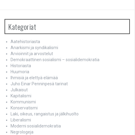
Kategoriat
Aatehistoriasta
Anarkismi ja syndikalismi
Arvioinnit ja arvostelut
Demokraattinen sosialismi – sosialidemokratia
Historiasta
Huumoria
Ihmisiä ja elettyä elämää
Juho Einar Penninpesä tarinat
Julkaisut
Kapitalismi
Kommunismi
Konservatismi
Laki, oikeus, rangaistus ja jälkihuolto
Liberalismi
Moderni sosialidemokratia
Negrologeja