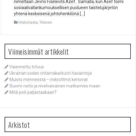
nimeltään Jevno Fišelevitš Azef. Samalla, kun Asef toimi
sosiaalivallankumouksellisen puolueen taistelujärjetön
yhtenä keskeisenä johtohenkilönä […]
Historiasta
,
Yleinen
Viimeisimmät artikkelit
Vaiennettu totuus
Ukrainan sodan rintamakarkurin havaintoja
Muisto menneestä – mikrofilmit kertovat
Suomi-neito ja nivelvaivainen matkamies maan
Mitä peili paljastaakaan?
Arkistot