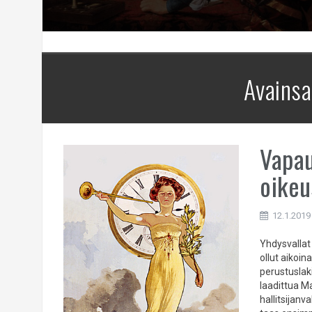
Avains
Vapau
oikeu
12.1.2019
Yhdysvallat
ollut aikoi
perustuslaki
laadittua M
hallitsijan