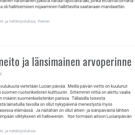
äinen varsinainen julkista valtaa rajoittava laki, jonka eittämättömänä
a oli hallitsemisen nojaaminen hallittavilta saatavaan mandaattiin.
i- ja nettikirjoituksia
,
Yleinen
neito ja länsimainen arvoperinne
8
joulukuuta vietetään Lucian päivää. Meillä päivän vietto on kuulunut
i suomen ruotsinkielisten kulttuuriin. Sittemmin riittiä on alettu vaalia
 määrin suomenkielistenkin parissa. Tällaisilla toisesta
ristä lainatuilla tavoilla on ollut nykypäivinä menestystä myös
isessa elämässä. Ja näitähän on ollut äitien- ja isänpäivästä lähtien
simpään villitykseen eli halloweniin. Itse törmäsin aitoon Lucianpäivän
i- ja nettikirjoituksia