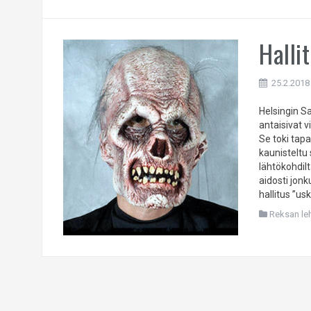
Halli
25.2.2018
Helsingin S
antaisivat 
Se toki tap
kaunisteltu 
lähtökohdilt
aidosti jo
hallitus ”u
Reksan leht