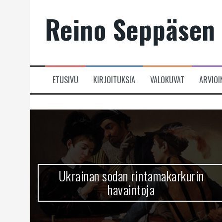
Skip
Reino Seppäsen 
to
content
ETUSIVU
KIRJOITUKSIA
VALOKUVAT
ARVIOI
Ukrainan sodan rintamakarkurin
havaintoja