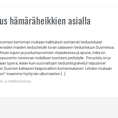
tus hämäräheikkien asialla
anomien kertoman mukaan hallitukset esittämät tiedustelulait
vieraiden maiden tiedustelulle luvan salaiseen tiedusteluun Suomessa.
ahtuisi supon ja puolustusvoimien ohjauksessa ja apuna, mikä on
savuverho toiminnan todellisen luonteen peittelylle. Perustelu on jo
aan typerä, ikään kuin suurvaltojen tiedustelupalvelut taipuisivat
nkun Suomen kaltaisen kääpiövaltion komennukseen. Lehden mukaan
skoo” maamme hyötyvän ulkomaisten […]
i- ja nettikirjoituksia