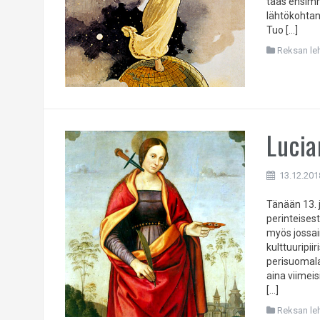
taas ensimm
lähtökohtan
Tuo […]
Reksan leht
Lucia
13.12.201
Tänään 13. 
perinteisest
myös jossain
kulttuuripii
perisuomala
aina viimei
[…]
Reksan leht