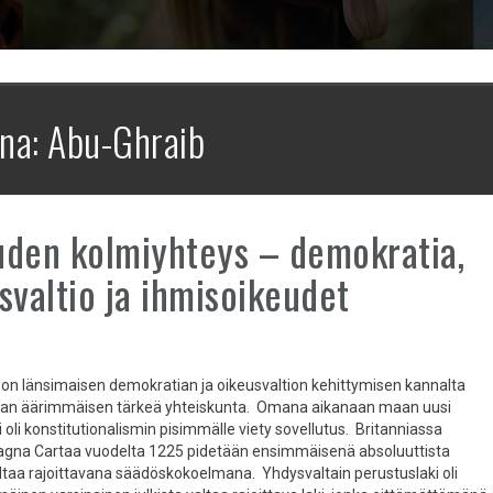
ana:
Abu-Ghraib
den kolmiyhteys – demokratia,
svaltio ja ihmisoikeudet
 on länsimaisen demokratian ja oikeusvaltion kehittymisen kannalta
naan äärimmäisen tärkeä yhteiskunta. Omana aikanaan maan uusi
 oli konstitutionalismin pisimmälle viety sovellutus. Britanniassa
agna Cartaa vuodelta 1225 pidetään ensimmäisenä absoluuttista
valtaa rajoittavana säädöskokoelmana. Yhdysvaltain perustuslaki oli