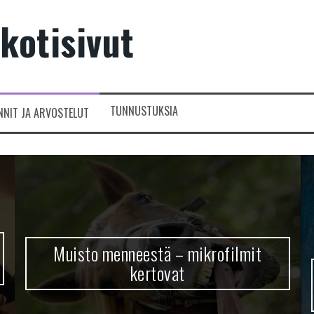
kotisivut
TUNNUSTUKSIA
NNIT JA ARVOSTELUT
Muisto menneestä – mikrofilmit
kertovat