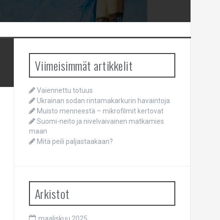
Viimeisimmät artikkelit
Vaiennettu totuus
Ukrainan sodan rintamakarkurin havaintoja
Muisto menneestä – mikrofilmit kertovat
Suomi-neito ja nivelvaivainen matkamies
maan
Mitä peili paljastaakaan?
Arkistot
maaliskuu 2025