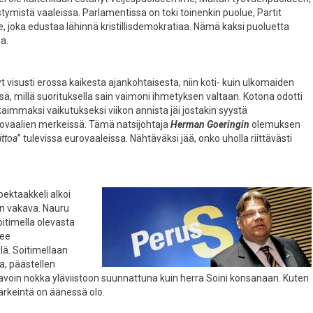
tymistä vaaleissa. Parlamentissa on toki toinenkin puolue, Partit
ue, joka edustaa lähinnä kristillisdemokratiaa. Nämä kaksi puoluetta
a.
 visusti erossa kaikesta ajankohtaisesta, niin koti- kuin ulkomaiden
sä, millä suorituksella sain vaimoni ihmetyksen valtaan. Kotona odotti
kaimmaksi vaikutukseksi viikon annista jäi jostakin syystä
vaalien merkeissä. Tämä natsijohtaja
Herman Goeringin
olemuksen
ittoa
” tulevissa eurovaaleissa. Nähtäväksi jää, onko uholla riittävästi
pektaakkeli alkoi
an vakava. Nauru
oitimella olevasta
lee
lä. Soitimellaan
, päästellen
a avoin nokka yläviistoon suunnattuna kuin herra Soini konsanaan. Kuten
Tärkeintä on äänessä olo.