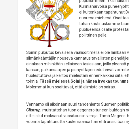
populismilleen. Yksi näistä 
Kunnianarvoisa puheenjoht
ei kuitenkaan tapahtunut Da
nuorena miehenä. Osoittaaki
tähän kristinuskomme taan
puolueensa osalle protesta
poliittinen pelle.
Soinin pulputus keväisellä vaalisoitimella ei ole lainkaan
silmänkääntäjän nouseva kannatus tavallisten pieneläji
ainakaan mihinkään sellaiseen tosiasiaan, joilla yleen
kansan, palkansaajien ja pienyrittäjien edut eivät voi miten
huolestuttava ja kertoo mielestäni ennenkaikkea siitä, että 
toimia.
Tässä mielessä Soini ja hänen irvokas touhuns
Molemmat kun osoittavat, että elimistö on sairas.
Vennamo oli aikoinaan suuri tähdenlento Suomen politii
Glistrup
, muistattehan tuon degeneroituneen buldogin näk
ettei ollut maksanut vuosikausiin veroja. Tämä Mogens-he
vuonna tapahtunutta kuolemaansa hän ehti ansioitua myö