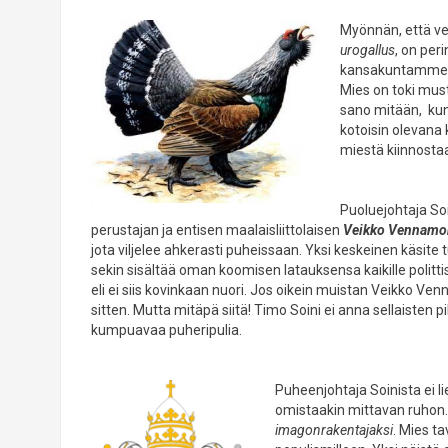
Myönnän, että ver
urogallus
, on per
kansakuntamme pi
Mies on toki mus
sano mitään, kun
kotoisin olevana
miestä kiinnosta
Puoluejohtaja Soi
perustajan ja entisen maalaisliittolaisen
Veikko Vennamo
jota viljelee ahkerasti puheissaan. Yksi keskeinen käsi
sekin sisältää oman koomisen latauksensa kaikille politti
eli ei siis kovinkaan nuori. Jos oikein muistan Veikko Ve
sitten. Mutta mitäpä siitä! Timo Soini ei anna sellaisten 
kumpuavaa puheripulia.
Puheenjohtaja Soinista ei l
omistaakin mittavan ruhon. 
imagonrakentajaksi
. Mies ta