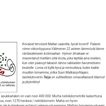
Keväiset terveiset Maltan saarelta, hyvät toverit! Palasin
viime viikonloppuna Välimeren 22 asteen lämmöstä tänne
räntäsateiseen kotimaahan. Hyinen ilmakaan ei
masentanut mieltäni siitä ilosta, joka täyttää aina mieleni,
kun olen päässyt takaisin tänne rakkaiden havumetsieni
keskelle. Loma oli kyllä hyvä ja rentouttava, kuten kaikki
muutkin lomamme, jotka Suuri Matkanjohtajani,
taistelutoverini
Tarja
on suhteellisen omavaltaisesti tilannut
ja järjestänyt.
a asukkaitakin on vain noin 400 000. Mutta neliökilometrille laskettuna
us, noin 1270 henkeä / neliökilometri. Malta on hyvin
ei ole kuitenkaan estänyt veljespuolueemme, Maltan työväenpuolueen,