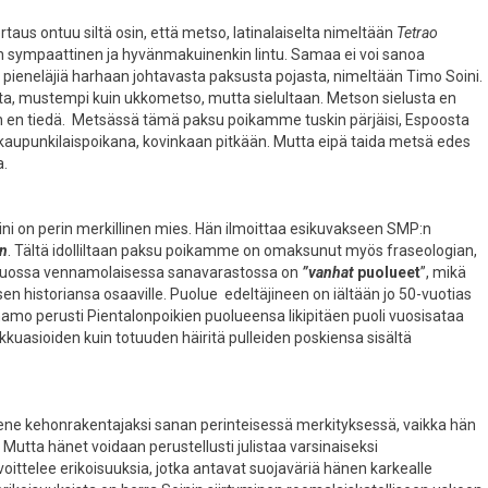
taus ontuu siltä osin, että metso, latinalaiselta nimeltään
Tetrao
in sympaattinen ja hyvänmakuinenkin lintu. Samaa ei voi sanoa
eneläjiä harhaan johtavasta paksusta pojasta, nimeltään Timo Soini.
ta, mustempi kuin ukkometso, mutta sielultaan. Metson sielusta en
 en tiedä. Metsässä tämä paksu poikamme tuskin pärjäisi, Espoosta
 kaupunkilaispoikana, kovinkaan pitkään. Mutta eipä taida metsä edes
a.
ni on perin merkillinen mies. Hän ilmoittaa esikuvakseen SMP:n
n
. Tältä idolliltaan paksu poikamme on omaksunut myös fraseologian,
te tuossa vennamolaisessa sanavarastossa on
”vanhat
puolueet
”, mikä
sen historiansa osaaville. Puolue edeltäjineen on iältään jo 50-vuotias
nnamo perusti Pientalonpoikien puolueensa likipitäen puoli vuosisataa
pikkuasioiden kuin totuuden häiritä pulleiden poskiensa sisältä
iene kehonrakentajaksi sanan perinteisessä merkityksessä, vaikka hän
Mutta hänet voidaan perustellusti julistaa varsinaiseksi
voittelee erikoisuuksia, jotka antavat suojaväriä hänen karkealle