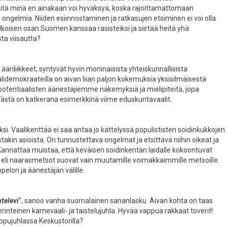
 Sitä minä en ainakaan voi hyväksyä, koska rajoittamattomaan
ongelmia. Niiden esiinnostaminen ja ratkasujen etsiminen ei voi olla
lkoisen osan Suomen kanssaa rasisteiksi ja siirtää heitä yhä
ta viisautta?
t ääriliikkeet, syntyvät hyvin moninaisista yhteiskunnallisista
aalidemokraateilla on aivan liian paljon kokemuksia yksisilmäisestä
a potentiaalisten äänestäjiemme näkemyksiä ja mielipiteitä, jopa
 Tästä on katkerana esimerkkinä viime eduskuntavaalit.
yksi. Vaalikenttää ei saa antaa jo kättelyssä populististen soidinkukkojen
takin asioista. On tunnustettava ongelmat ja etsittävä niihin oikeat ja
annattaa muistaa, että keväisen soidinkentän laidalle kokoontuvat
 eli naarasmetsot suovat vain muutamille voimakkaimmille metsoille.
elon ja äänestäjän välille.
ntelevi
”, sanoo vanha suomalainen sananlasku. Aivan kohta on taas
rinteinen karnevaali- ja taistelujuhla. Hyvää vappua rakkaat toverit!
pujuhlassa Keskustorilla?