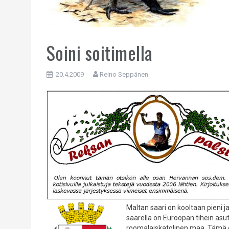
Soini soitimella
20.4.2009
Reino Seppänen
Maltan saari on kooltaan pieni j
saarella on Euroopan tihein asut
roomalaiskatolinen maa. Tämä 