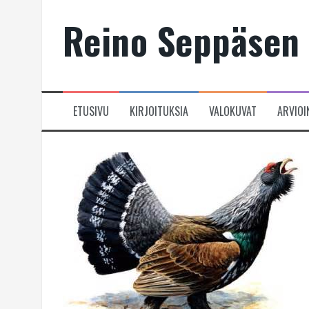
Skip
Reino Seppäsen 
to
content
ETUSIVU
KIRJOITUKSIA
VALOKUVAT
ARVIOI