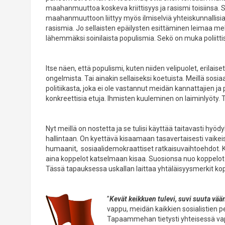
maahanmuuttoa koskeva kriittisyys ja rasismi toisiinsa.
maahanmuuttoon liittyy myös ilmiselviä yhteiskunnallisia 
rasismia. Jo sellaisten epäilysten esittäminen leimaa me
lähemmäksi soinilaista populismia. Sekö on muka poliittis
Itse näen, että populismi, kuten niiden velipuolet, erilaise
ongelmista. Tai ainakin sellaiseksi koetuista. Meillä sosi
politiikasta, joka ei ole vastannut meidän kannattajien j
konkreettisia etuja. Ihmisten kuuleminen on laiminlyöty.
Nyt meillä on nostetta ja se tulisi käyttää taitavasti hyöd
hallintaan. On kyettävä kisaamaan tasavertaisesti vaikeis
humaanit, sosiaalidemokraattiset ratkaisuvaihtoehdot. K
aina koppelot katselmaan kisaa. Suosionsa nuo koppelot
Tässä tapauksessa uskallan laittaa yhtäläisyysmerkit kopp
”
Kevät keikkuen tulevi, suvi suuta vää
vappu, meidän kaikkien sosialistien pe
Tapaammehan tietysti yhteisessä vap