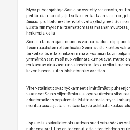
Myös puheenjohtaja Soinia on syytetty rasismista, mutt
peittämään suorat jäljet sellaiseen karkaan rasismiin, 
tapaan
, profiloituneet henkilöt ovat syyllistyneet. Soini o
EU:sta niin myös hallitsemattomasta maahanmuutosta j
herkimpiä kieliä.
Soini on tämän ajan muunnos vanhan sadun pillipiiparista
Tosin rasististen rottien lisäksi Soinin soitto kiehtoo valite
tarkoita sitä, että ainakaan minä arvostaisin kovin paljon 
ymmärrän sen, misä nuo valinnata kumpuavat, mutta en k
mukanaan aina vastuun valinnoista. Joskus niistä tuo t
kovan hinnan, kuten lähihistoriakin osoittaa.
Viher-stalinistit ovat hyökänneet silmittömästi puheen
vaatineet Soinin hiljentämistä ja jopa vetämistä oikeuteen
edustamalleen populismille. Mutta samalla myös karhunpa
montaa asiaa, josta ei voitaisi käydä poliittista keskustel
Jopa eräs sosiaalidemokraattinen nuori naisehdokas on kri
puheenvuorot. Hän on todennut, että siten tehdään muka 