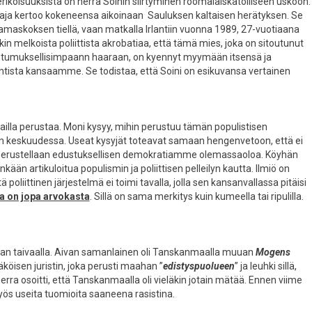
erikoisuuksista on herra Soinin siirtyminen roomalaiskatolliseen uskoon.
aja kertoo kokeneensa aikoinaan Sauluksen kaltaisen herätyksen. Se
maskoksen tiellä, vaan matkalla Irlantiin vuonna 1989, 27-vuotiaana
n melkoista poliittista akrobatiaa, että tämä mies, joka on sitoutunut
tumuksellisimpaann haaraan, on kyennyt myymään itsensä ja
ntista kansaamme. Se todistaa, että Soini on esikuvansa vertainen
 vailla perustaa. Moni kysyy, mihin perustuu tämän populistisen
en keskuudessa. Useat kysyjät toteavat samaan hengenvetoon, että ei
sä perustellaan edustuksellisen demokratiamme olemassaoloa. Köyhän
kään artikuloitua populismin ja poliittisen pelleilyn kautta. Ilmiö on
poliittinen järjestelmä ei toimi tavalla, jolla sen kansanvallassa pitäisi
a on jopa arvokasta
. Sillä on sama merkitys kuin kumeella tai ripulilla.
kan taivaalla. Aivan samanlainen oli Tanskanmaalla muuan
Mogens
öisen juristin, joka perusti maahan ”
edistyspuolueen
” ja leuhki sillä,
rra osoitti, että Tanskanmaalla oli vieläkin jotain mätää. Ennen viime
s useita tuomioita saaneena rasistina.