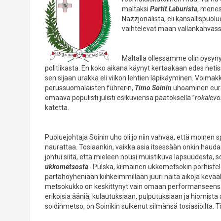
maltaksi
Partit Laburista
, menes
Nazzjonalista, eli kansallispuol
vaihtelevat maan vallankahvass
Maltalla ollessamme olin pysynyt
politiikasta. En koko aikana käynyt kertaakaan edes netis
sen sijaan urakka eli viikon lehtien läpikäyminen. Voimak
perussuomalaisten führerin,
Timo Soinin
uhoaminen euro
omaava populisti julisti esikuviensa paatoksella ”
rökälevo
katetta.
Puoluejohtaja Soinin uho oli jo niin vahvaa, että moinen s
naurattaa. Tosiaankin, vaikka asia itsessään onkin haud
johtui siitä, että mieleen nousi muistikuva lapsuudesta, s
ukkometsosta
. Pulska, kiimainen ukkometsokin pörhiste
partahöyheniään kiihkeimmillään juuri näitä aikoja kevääl
metsokukko on keskittynyt vain omaan performanseensa
erikoisia ääniä, kulautuksiaan, pulputuksiaan ja hiomist
soidinmetso, on Soinikin sulkenut silmänsä tosiasioilta. 