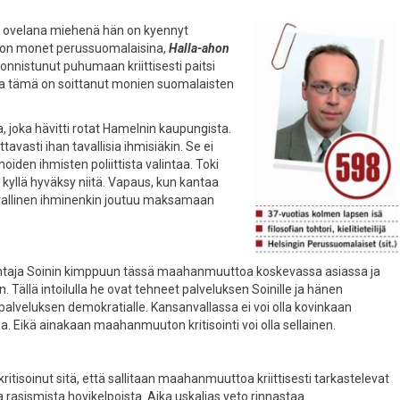
a ovelana miehenä hän on kyennyt
johon monet perussuomalaisina,
Halla-ahon
n onnistunut puhumaan kriittisesti paitsi
a tämä on soittanut monien suomalaisten
, joka hävitti rotat Hamelnin kaupungista.
ttavasti ihan tavallisia ihmisiäkin. Se ei
noiden ihmisten poliittista valintaa. Toki
yllä hyväksy niitä. Vapaus, kun kantaa
avallinen ihminenkin joutuu maksamaan
johtaja Soinin kimppuun tässä maahanmuuttoa koskevassa asiassa ja
. Tällä intoilulla he ovat tehneet palveluksen Soinille ja hänen
lveluksen demokratialle. Kansanvallassa ei voi olla kovinkaan
ua. Eikä ainakaan maahanmuuton kritisointi voi olla sellainen.
tisoinut sitä, että sallitaan maahanmuuttoa kriittisesti tarkastelevat
rasismista hovikelpoista. Aika uskalias veto rinnastaa