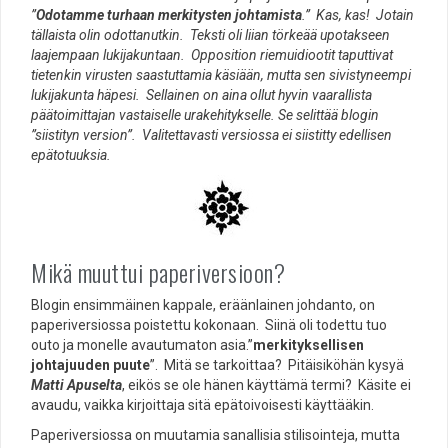
”
Odotamme turhaan merkitysten johtamista
.” Kas, kas! Jotain
tällaista olin odottanutkin. Teksti oli liian törkeää upotakseen
laajempaan lukijakuntaan. Opposition riemuidiootit taputtivat
tietenkin virusten saastuttamia käsiään, mutta sen sivistyneempi
lukijakunta häpesi. Sellainen on aina ollut hyvin vaarallista
päätoimittajan vastaiselle urakehitykselle. Se selittää blogin
”siistityn version”. Valitettavasti versiossa ei siistitty edellisen
epätotuuksia.
Mikä muuttui paperiversioon?
Blogin ensimmäinen kappale, eräänlainen johdanto, on
paperiversiossa poistettu kokonaan. Siinä oli todettu tuo
outo ja monelle avautumaton asia.”
merkityksellisen
johtajuuden puute
”. Mitä se tarkoittaa? Pitäisiköhän kysyä
Matti Apuselta
, eikös se ole hänen käyttämä termi? Käsite ei
avaudu, vaikka kirjoittaja sitä epätoivoisesti käyttääkin.
Paperiversiossa on muutamia sanallisia stilisointeja, mutta