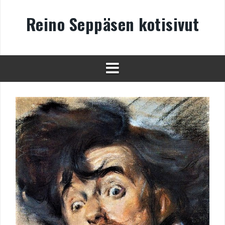
Skip
to
Reino Seppäsen kotisivut
content