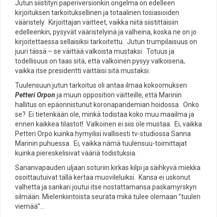
Jutun siistityn paperiversionkin ongelma on edelleen
kirjoituksen tarkoituksellinen ja totaalinen tosiasioiden
vääristely. Kirjoittajan väitteet, vaikka niitä siistittäisiin
edelleenkin, pysyvät vääristelyinä ja valheina, koska ne on jo
kirjoitettaessa sellaisiksi tarkoitettu. Jutun trumpilaisuus on
juuri tässä – se väittää valkoista mustaksi. Totuus ja
todellisuus on taas sitä, että valkoinen pysyy valkoisena,
vaikka itse presidentti väittäisi sitä mustaksi.
Tuulensuun jutun tarkoitus oli antaa ilmaa kokoomuksen
Petteri Orpon
ja muun opposition väitteille, että Marinin
hallitus on epäonnistunut koronapandemian hoidossa. Onko
se? Ei tietenkään ole, minkä todistaa koko muu maailma ja
ennen kaikkea tilastot! Valkoinen ei siis ole mustaa. Ei, vaikka
Petteri Orpo kuinka hymyilisi ivallisesti tv-studiossa Sanna
Marinin puhuessa. Ei, vaikka nämä tuulensuu-toimittajat
kuinka piereskelisivat vääriä todistuksia.
Sananvapauden uljaan soturiin kirkas kilpi ja säihkyvä miekka
osoittautuivat tällä kertaa muovileluiksi. Kansa ei uskonut
valhetta ja sankari joutui itse nostattamansa paskamyrskyn
silmään. Mielenkiintoista seurata mikä tulee olemaan ”tuulen
viemää”…