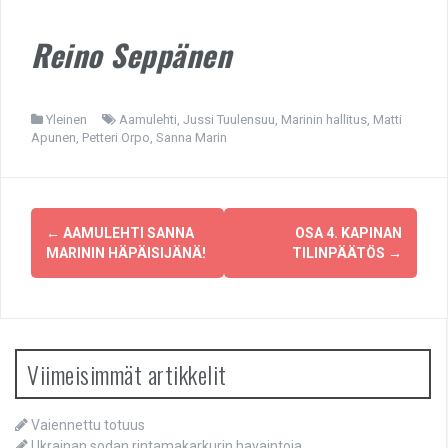
Reino Seppänen
Yleinen
Aamulehti
,
Jussi Tuulensuu
,
Marinin hallitus
,
Matti
Apunen
,
Petteri Orpo
,
Sanna Marin
Post
←
AAMULEHTI SANNA
OSA 4. KAPINAN
navigation
MARININ HÄPÄISIJÄNÄ!
TILINPÄÄTÖS
→
Viimeisimmät artikkelit
Vaiennettu totuus
Ukrainan sodan rintamakarkurin havaintoja