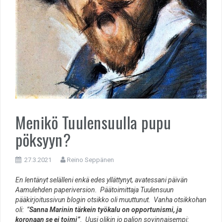
Menikö Tuulensuulla pupu
pöksyyn?
27.3.2021
Reino Seppänen
En lentänyt selälleni enkä edes yllättynyt, avatessani päivän
Aamulehden paperiversion. Päätoimittaja Tuulensuun
pääkirjoitussivun blogin otsikko oli muuttunut. Vanha otsikkohan
oli: ”
Sanna Marinin tärkein työkalu on opportunismi, ja
koronaan se ei toimi”
. Uusi olikin jo paljon sovinnaisempi: