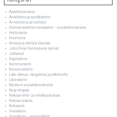
Aatehistoriasta
Anarkismi ja syndikalismi
Arvioinnit ja arvostelut
Demokraattinen sosialismi – sosialidemokratia
Historiasta
Huumoria
Ihmisiä ja elettyä elämää
Juho Einar Penninpesä tarinat
Julkaisut
Kapitalismi
Kommunismi
Konservatismi
Laki, oikeus, rangaistus ja jälkihuolto
Liberalismi
Moderni sosialidemokratia
Negrologeja
Reksan lehti- ja nettikirjoituksia
Reksan palsta
Reksasta
Sosialismi
Sosialismi – esisosialistit