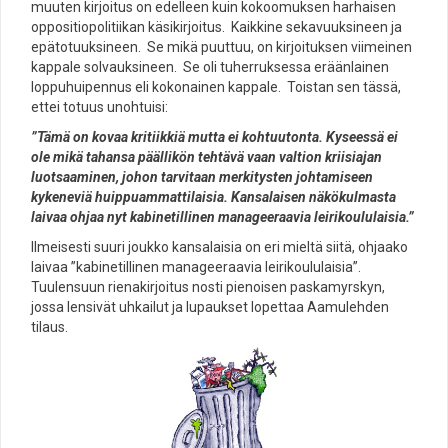
muuten kirjoitus on edelleen kuin kokoomuksen harhaisen
oppositiopolitiikan käsikirjoitus. Kaikkine sekavuuksineen ja
epätotuuksineen. Se mikä puuttuu, on kirjoituksen viimeinen
kappale solvauksineen. Se oli tuherruksessa eräänlainen
loppuhuipennus eli kokonainen kappale. Toistan sen tässä,
ettei totuus unohtuisi:
”Tämä on kovaa kritiikkiä mutta ei kohtuutonta. Kyseessä ei
ole mikä tahansa päällikön tehtävä vaan valtion kriisiajan
luotsaaminen, johon tarvitaan merkitysten johtamiseen
kykeneviä huippuammattilaisia. Kansalaisen näkökulmasta
laivaa ohjaa nyt kabinetillinen manageeraavia leirikoululaisia.”
Ilmeisesti suuri joukko kansalaisia on eri mieltä siitä, ohjaako
laivaa ”kabinetillinen manageeraavia leirikoululaisia”.
Tuulensuun rienakirjoitus nosti pienoisen paskamyrskyn,
jossa lensivät uhkailut ja lupaukset lopettaa Aamulehden
tilaus.