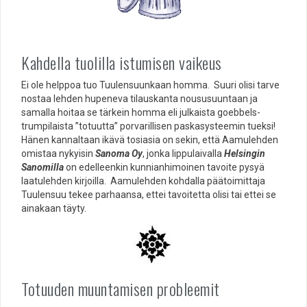
Kahdella tuolilla istumisen vaikeus
Ei ole helppoa tuo Tuulensuunkaan homma. Suuri olisi tarve
nostaa lehden hupeneva tilauskanta noususuuntaan ja
samalla hoitaa se tärkein homma eli julkaista goebbels-
trumpilaista ”totuutta” porvarillisen paskasysteemin tueksi!
Hänen kannaltaan ikävä tosiasia on sekin, että Aamulehden
omistaa nykyisin
Sanoma Oy
, jonka lippulaivalla
Helsingin
Sanomilla
on edelleenkin kunnianhimoinen tavoite pysyä
laatulehden kirjoilla. Aamulehden kohdalla päätoimittaja
Tuulensuu tekee parhaansa, ettei tavoitetta olisi tai ettei se
ainakaan täyty.
Totuuden muuntamisen probleemit