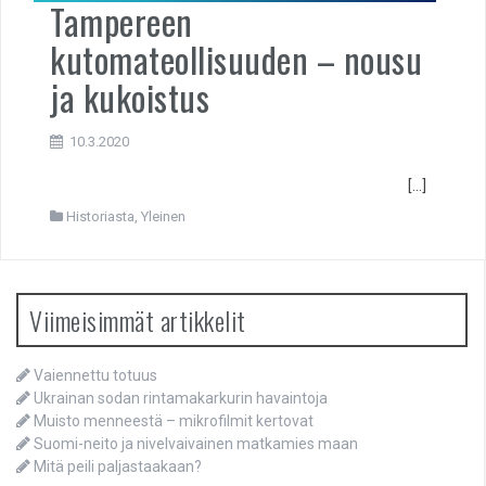
Tampereen
kutomateollisuuden – nousu
ja kukoistus
10.3.2020
[…]
Historiasta
,
Yleinen
Viimeisimmät artikkelit
Vaiennettu totuus
Ukrainan sodan rintamakarkurin havaintoja
Muisto menneestä – mikrofilmit kertovat
Suomi-neito ja nivelvaivainen matkamies maan
Mitä peili paljastaakaan?