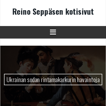
Skip
to
Reino Seppäsen kotisivut
content
Ukrainan sodan rintamakarkurin havaintoja