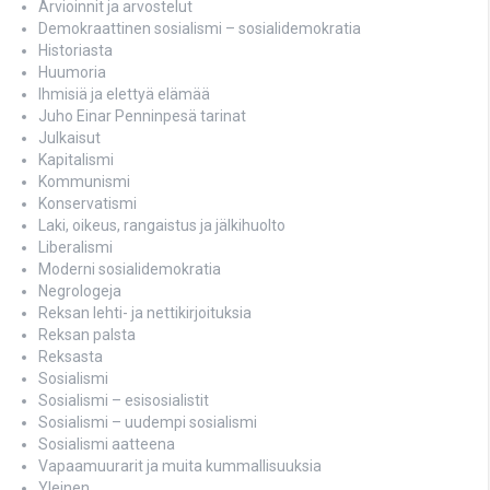
Arvioinnit ja arvostelut
Demokraattinen sosialismi – sosialidemokratia
Historiasta
Huumoria
Ihmisiä ja elettyä elämää
Juho Einar Penninpesä tarinat
Julkaisut
Kapitalismi
Kommunismi
Konservatismi
Laki, oikeus, rangaistus ja jälkihuolto
Liberalismi
Moderni sosialidemokratia
Negrologeja
Reksan lehti- ja nettikirjoituksia
Reksan palsta
Reksasta
Sosialismi
Sosialismi – esisosialistit
Sosialismi – uudempi sosialismi
Sosialismi aatteena
Vapaamuurarit ja muita kummallisuuksia
Yleinen