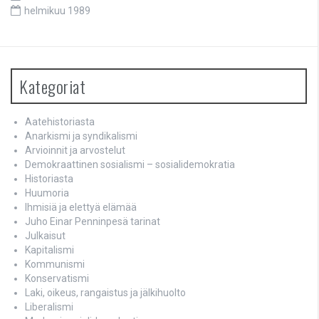
helmikuu 1989
Kategoriat
Aatehistoriasta
Anarkismi ja syndikalismi
Arvioinnit ja arvostelut
Demokraattinen sosialismi – sosialidemokratia
Historiasta
Huumoria
Ihmisiä ja elettyä elämää
Juho Einar Penninpesä tarinat
Julkaisut
Kapitalismi
Kommunismi
Konservatismi
Laki, oikeus, rangaistus ja jälkihuolto
Liberalismi