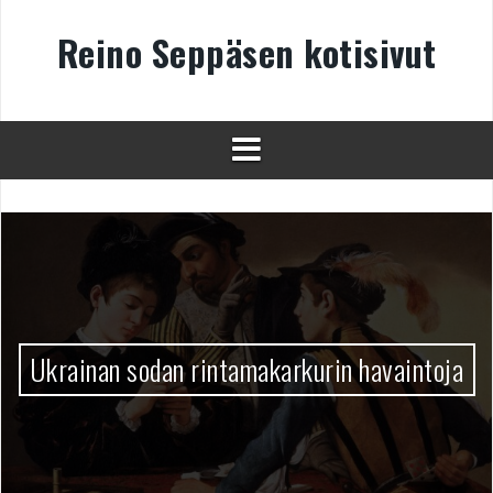
Skip
to
Reino Seppäsen kotisivut
content
Ukrainan sodan rintamakarkurin havaintoja