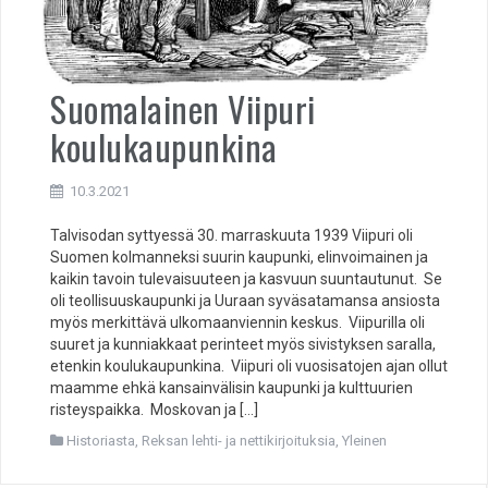
Suomalainen Viipuri
koulukaupunkina
10.3.2021
Talvisodan syttyessä 30. marraskuuta 1939 Viipuri oli
Suomen kolmanneksi suurin kaupunki, elinvoimainen ja
kaikin tavoin tulevaisuuteen ja kasvuun suuntautunut. Se
oli teollisuuskaupunki ja Uuraan syväsatamansa ansiosta
myös merkittävä ulkomaanviennin keskus. Viipurilla oli
suuret ja kunniakkaat perinteet myös sivistyksen saralla,
etenkin koulukaupunkina. Viipuri oli vuosisatojen ajan ollut
maamme ehkä kansainvälisin kaupunki ja kulttuurien
risteyspaikka. Moskovan ja […]
Historiasta
,
Reksan lehti- ja nettikirjoituksia
,
Yleinen