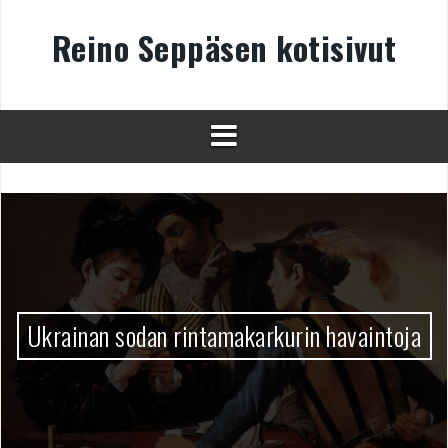
Skip
to
Reino Seppäsen kotisivut
content
Ukrainan sodan rintamakarkurin havaintoja