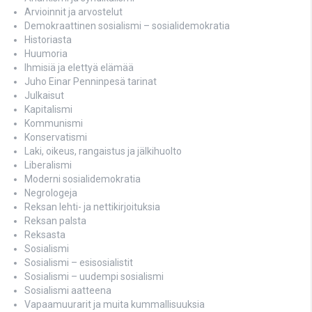
Arvioinnit ja arvostelut
Demokraattinen sosialismi – sosialidemokratia
Historiasta
Huumoria
Ihmisiä ja elettyä elämää
Juho Einar Penninpesä tarinat
Julkaisut
Kapitalismi
Kommunismi
Konservatismi
Laki, oikeus, rangaistus ja jälkihuolto
Liberalismi
Moderni sosialidemokratia
Negrologeja
Reksan lehti- ja nettikirjoituksia
Reksan palsta
Reksasta
Sosialismi
Sosialismi – esisosialistit
Sosialismi – uudempi sosialismi
Sosialismi aatteena
Vapaamuurarit ja muita kummallisuuksia