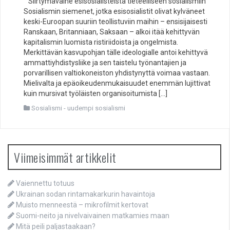
Siirtymävaihe esisosialisteista tieteelliseen sosialismiin
Sosialismin siemenet, jotka esisosialistit olivat kylväneet
keski-Euroopan suuriin teollistuviin maihin – ensisijaisesti
Ranskaan, Britanniaan, Saksaan – alkoi itää kehittyvän
kapitalismin luomista ristiriidoista ja ongelmista.
Merkittävän kasvupohjan tälle ideologialle antoi kehittyvä
ammattiyhdistysliike ja sen taistelu työnantajien ja
porvarillisen valtiokoneiston yhdistynyttä voimaa vastaan.
Mielivalta ja epäoikeudenmukaisuudet enemmän lujittivat
kuin mursivat työläisten organisoitumista […]
Sosialismi - uudempi sosialismi
Viimeisimmät artikkelit
Vaiennettu totuus
Ukrainan sodan rintamakarkurin havaintoja
Muisto menneestä – mikrofilmit kertovat
Suomi-neito ja nivelvaivainen matkamies maan
Mitä peili paljastaakaan?