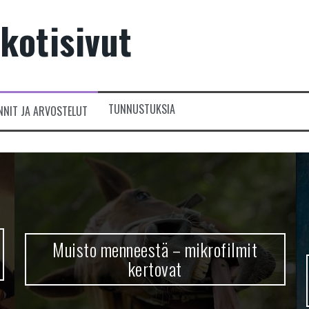
kotisivut
TUNNUSTUKSIA
NNIT JA ARVOSTELUT
Muisto menneestä – mikrofilmit
kertovat