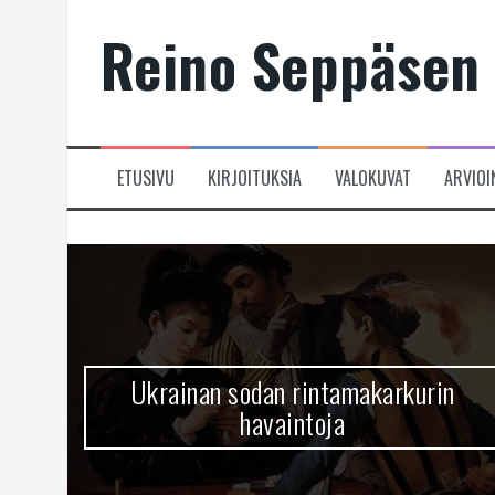
Skip
Reino Seppäsen 
to
content
ETUSIVU
KIRJOITUKSIA
VALOKUVAT
ARVIOI
Ukrainan sodan rintamakarkurin
havaintoja