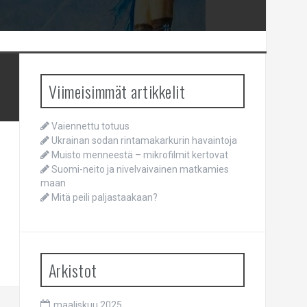
Viimeisimmät artikkelit
Vaiennettu totuus
Ukrainan sodan rintamakarkurin havaintoja
Muisto menneestä – mikrofilmit kertovat
Suomi-neito ja nivelvaivainen matkamies
maan
Mitä peili paljastaakaan?
Arkistot
maaliskuu 2025