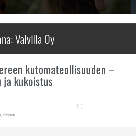
ana:
Valvilla Oy
ereen kutomateollisuuden –
 ja kukoistus
[…]
a
,
Yleinen