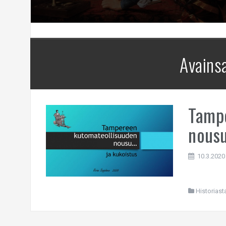
Avains
Tamp
nousu
10.3.2020
Historiast