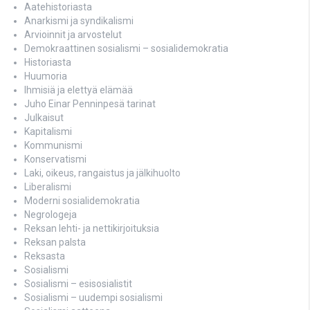
Aatehistoriasta
Anarkismi ja syndikalismi
Arvioinnit ja arvostelut
Demokraattinen sosialismi – sosialidemokratia
Historiasta
Huumoria
Ihmisiä ja elettyä elämää
Juho Einar Penninpesä tarinat
Julkaisut
Kapitalismi
Kommunismi
Konservatismi
Laki, oikeus, rangaistus ja jälkihuolto
Liberalismi
Moderni sosialidemokratia
Negrologeja
Reksan lehti- ja nettikirjoituksia
Reksan palsta
Reksasta
Sosialismi
Sosialismi – esisosialistit
Sosialismi – uudempi sosialismi