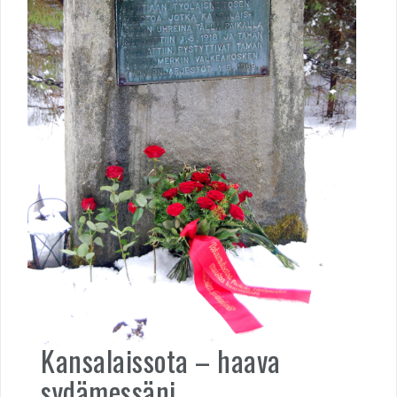
Kansalaissota – haava
sydämessäni