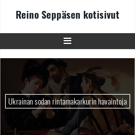
Skip
to
Reino Seppäsen kotisivut
content
Ukrainan sodan rintamakarkurin havaintoja