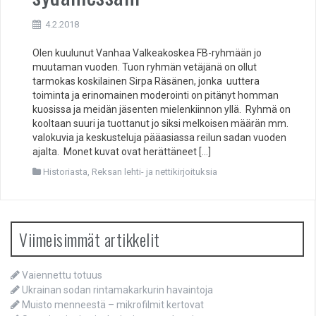
4.2.2018
Olen kuulunut Vanhaa Valkeakoskea FB-ryhmään jo
muutaman vuoden. Tuon ryhmän vetäjänä on ollut
tarmokas koskilainen Sirpa Räsänen, jonka uuttera
toiminta ja erinomainen moderointi on pitänyt homman
kuosissa ja meidän jäsenten mielenkiinnon yllä. Ryhmä on
kooltaan suuri ja tuottanut jo siksi melkoisen määrän mm.
valokuvia ja keskusteluja pääasiassa reilun sadan vuoden
ajalta. Monet kuvat ovat herättäneet […]
Historiasta
,
Reksan lehti- ja nettikirjoituksia
Viimeisimmät artikkelit
Vaiennettu totuus
Ukrainan sodan rintamakarkurin havaintoja
Muisto menneestä – mikrofilmit kertovat