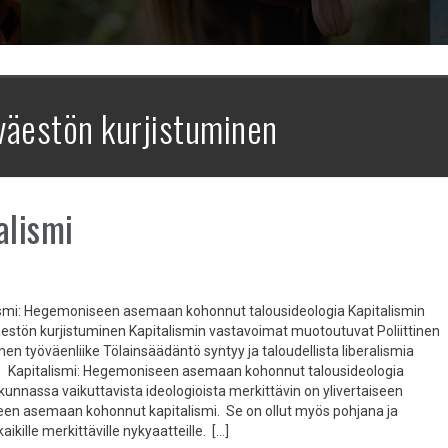
väestön kurjistuminen
alismi
i: Hegemoniseen asemaan kohonnut talousideologia Kapitalismin
estön kurjistuminen Kapitalismin vastavoimat muotoutuvat Poliittinen
nen työväenliike Tölainsäädäntö syntyy ja taloudellista liberalismia
 Kapitalismi: Hegemoniseen asemaan kohonnut talousideologia
kunnassa vaikuttavista ideologioista merkittävin on ylivertaiseen
n asemaan kohonnut kapitalismi. Se on ollut myös pohjana ja
ikille merkittäville nykyaatteille. […]