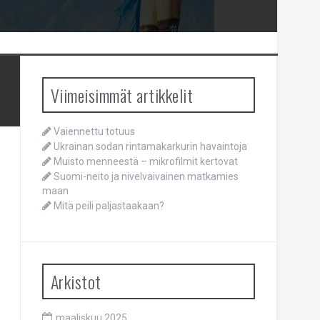
Viimeisimmät artikkelit
Vaiennettu totuus
Ukrainan sodan rintamakarkurin havaintoja
Muisto menneestä – mikrofilmit kertovat
Suomi-neito ja nivelvaivainen matkamies
maan
Mitä peili paljastaakaan?
Arkistot
maaliskuu 2025