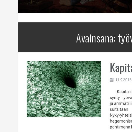
Avainsana:
työ
Kapit
11.9.2016
Kapitalism
synty Työvä
ja ammatilli
suitsitaan
Nyky-yhteis
hegemonisee
pontimena ka