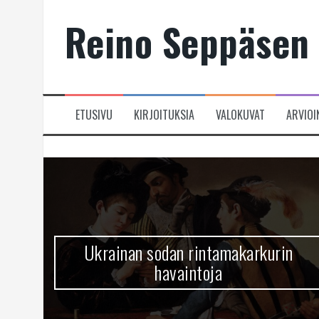
Skip
Reino Seppäsen 
to
content
ETUSIVU
KIRJOITUKSIA
VALOKUVAT
ARVIOI
Ukrainan sodan rintamakarkurin
havaintoja