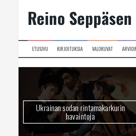
Skip
Reino Seppäsen 
to
content
ETUSIVU
KIRJOITUKSIA
VALOKUVAT
ARVIOI
Ukrainan sodan rintamakarkurin
havaintoja