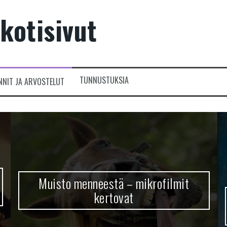
kotisivut
TUNNUSTUKSIA
NNIT JA ARVOSTELUT
Muisto menneestä – mikrofilmit
kertovat