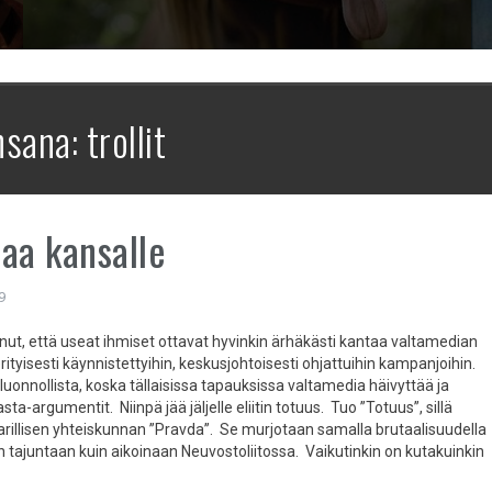
nsana:
trollit
aa kansalle
9
nut, että useat ihmiset ottavat hyvinkin ärhäkästi kantaa valtamedian
 erityisesti käynnistettyihin, keskusjohtoisesti ohjattuihin kampanjoihin.
luonnollista, koska tällaisissa tapauksissa valtamedia häivyttää ja
ta-argumentit. Niinpä jää jäljelle eliitin totuus. Tuo ”Totuus”, sillä
arillisen yhteiskunnan ”Pravda”. Se murjotaan samalla brutaalisuudella
n tajuntaan kuin aikoinaan Neuvostoliitossa. Vaikutinkin on kutakuinkin