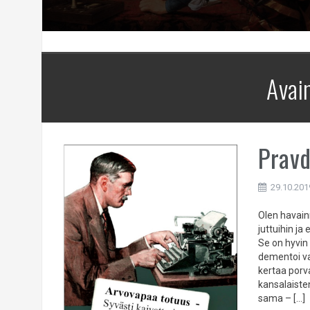
Avai
Pravd
29.10.201
Olen havain
juttuihin ja
Se on hyvin 
dementoi vas
kertaa porv
kansalaiste
sama – […]