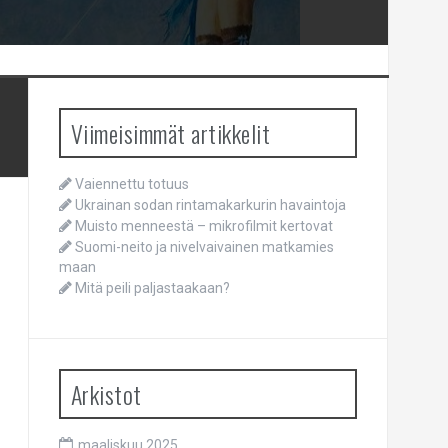
Viimeisimmät artikkelit
Vaiennettu totuus
Ukrainan sodan rintamakarkurin havaintoja
Muisto menneestä – mikrofilmit kertovat
Suomi-neito ja nivelvaivainen matkamies
maan
Mitä peili paljastaakaan?
Arkistot
maaliskuu 2025