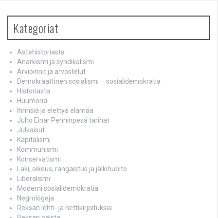
Kategoriat
Aatehistoriasta
Anarkismi ja syndikalismi
Arvioinnit ja arvostelut
Demokraattinen sosialismi – sosialidemokratia
Historiasta
Huumoria
Ihmisiä ja elettyä elämää
Juho Einar Penninpesä tarinat
Julkaisut
Kapitalismi
Kommunismi
Konservatismi
Laki, oikeus, rangaistus ja jälkihuolto
Liberalismi
Moderni sosialidemokratia
Negrologeja
Reksan lehti- ja nettikirjoituksia
Reksan palsta