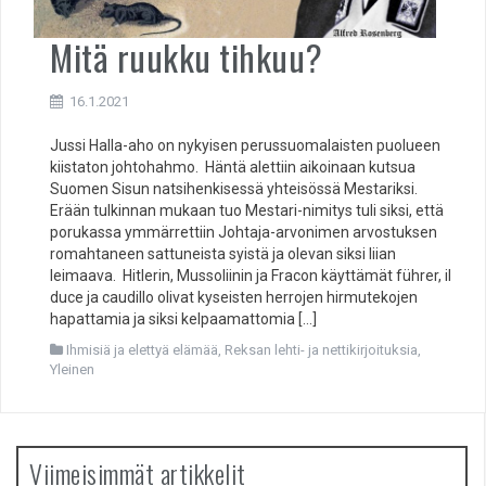
Mitä ruukku tihkuu?
16.1.2021
Jussi Halla-aho on nykyisen perussuomalaisten puolueen
kiistaton johtohahmo. Häntä alettiin aikoinaan kutsua
Suomen Sisun natsihenkisessä yhteisössä Mestariksi.
Erään tulkinnan mukaan tuo Mestari-nimitys tuli siksi, että
porukassa ymmärrettiin Johtaja-arvonimen arvostuksen
romahtaneen sattuneista syistä ja olevan siksi liian
leimaava. Hitlerin, Mussoliinin ja Fracon käyttämät führer, il
duce ja caudillo olivat kyseisten herrojen hirmutekojen
hapattamia ja siksi kelpaamattomia […]
Ihmisiä ja elettyä elämää
,
Reksan lehti- ja nettikirjoituksia
,
Yleinen
Viimeisimmät artikkelit