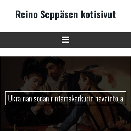
Skip
to
Reino Seppäsen kotisivut
content
Ukrainan sodan rintamakarkurin havaintoja