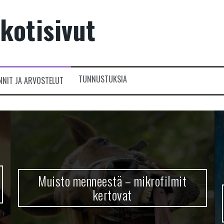
kotisivut
TUNNUSTUKSIA
NNIT JA ARVOSTELUT
Muisto menneestä – mikrofilmit
kertovat