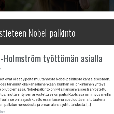
stieteen Nobel-palkinto
-Holmström työttömän asialla
6
 ovat olleet ylpeitä muutamasta Nobel-palkitusta kansalaisestaan.
 edes tarvinnut olla kansalainenkaan, kunhan on jonkinlainen yhteys
lut olemassa. Nobel-palkinto on kyllä kansainvälisesti arvostettu
us, mutta erityisen arvostettu se on paitsi Ruotsissa niin myös meillä
äällä se on laajasti koettu eräänlaisena absoluuttisena totuutena
n palkitun neroudesta ja oman alansa johtotähdestä. […]
lsta