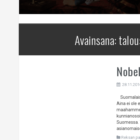
Avainsana:
talou
Nobel
28.11.201
Suomalaiset
Aina ei ole
maahamme ol
kunnianosoit
Suomessa. T
asianomaise
Reksan pa