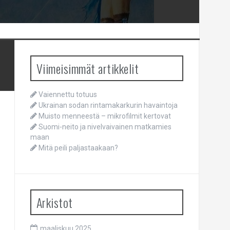
Viimeisimmät artikkelit
Vaiennettu totuus
Ukrainan sodan rintamakarkurin havaintoja
Muisto menneestä – mikrofilmit kertovat
Suomi-neito ja nivelvaivainen matkamies
maan
Mitä peili paljastaakaan?
Arkistot
maaliskuu 2025