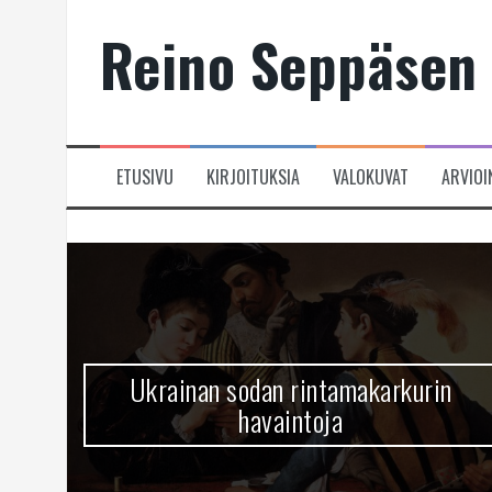
Skip
Reino Seppäsen 
to
content
ETUSIVU
KIRJOITUKSIA
VALOKUVAT
ARVIOI
Ukrainan sodan rintamakarkurin
havaintoja