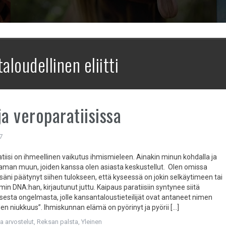
taloudellinen eliitti
ja veroparatiisissa
7
tiisi on ihmeellinen vaikutus ihmismieleen. Ainakin minun kohdalla ja
an muun, joiden kanssa olen asiasta keskustellut. Olen omissa
säni päätynyt siihen tulokseen, että kyseessä on jokin selkäytimeen tai
n DNA:han, kirjautunut juttu. Kaipaus paratiisiin syntynee siitä
isesta ongelmasta, jolle kansantaloustieteilijät ovat antaneet nimen
en niukkuus”. Ihmiskunnan elämä on pyörinyt ja pyörii […]
ja arvostelut
,
Reksan palsta
,
Yleinen