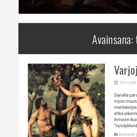
Avainsana:
Varjo
15.11.201
Sanalla para
myös muutam
mietiskelyis
ehkä pikemmi
ihmisen iku
”hyödykkeid
Arvioinnit 