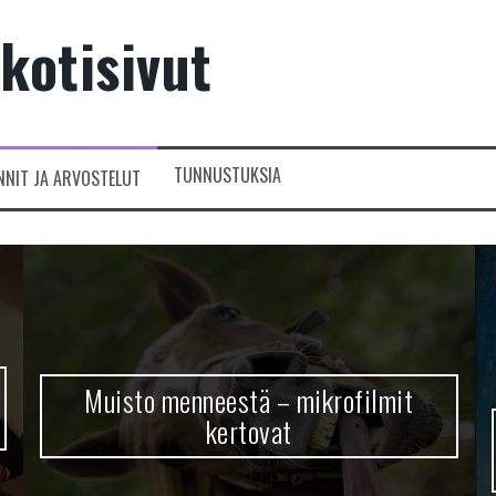
kotisivut
TUNNUSTUKSIA
NNIT JA ARVOSTELUT
Muisto menneestä – mikrofilmit
kertovat