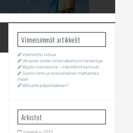
Viimeisimmät artikkelit
Vaiennettu totuus
Ukrainan sodan rintamakarkurin havaintoja
Muisto menneestä – mikrofilmit kertovat
Suomi-neito ja nivelvaivainen matkamies
maan
Mitä peili paljastaakaan?
Arkistot
maaliskuu 2025